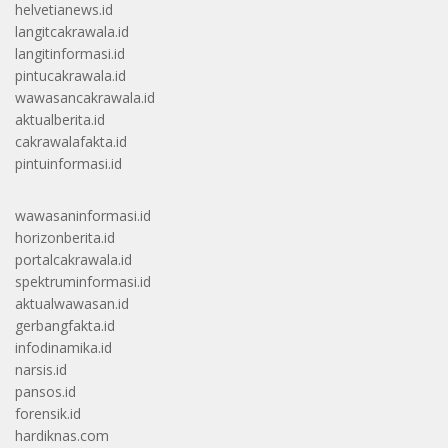
helvetianews.id
langitcakrawala.id
langitinformasi.id
pintucakrawala.id
wawasancakrawala.id
aktualberita.id
cakrawalafakta.id
pintuinformasi.id
wawasaninformasi.id
horizonberita.id
portalcakrawala.id
spektruminformasi.id
aktualwawasan.id
gerbangfakta.id
infodinamika.id
narsis.id
pansos.id
forensik.id
hardiknas.com