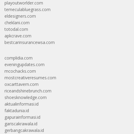
playoutworlder.com
temeculabluegrass.com
eldesigners.com
cheklani.com
totodal.com
apkcrave.com
bestcarinsurancewsa.com
complidia.com
eveningupdates.com
mcochacks.com
mostcreativeresumes.com
oxcarttavern.com
riceandshinebrunch.com
shoesknowledge.com
aktualinformasi.id
faktadunia.id
gapurainformasi.id
gariscakrawala.id
gerbangcakrawala.id