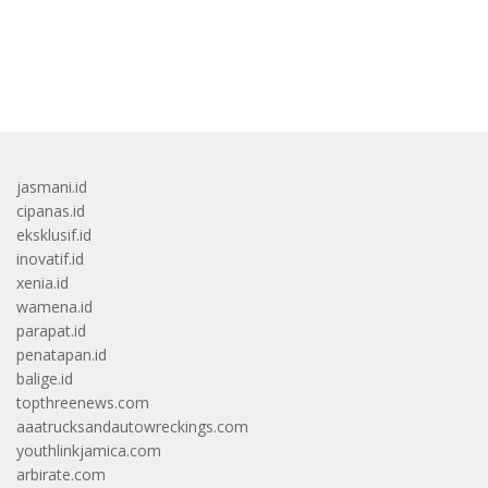
bandar besar starlight princess1000 bagi bonus
jasmani.id
cipanas.id
eksklusif.id
inovatif.id
xenia.id
wamena.id
parapat.id
penatapan.id
balige.id
topthreenews.com
aaatrucksandautowreckings.com
youthlinkjamica.com
arbirate.com