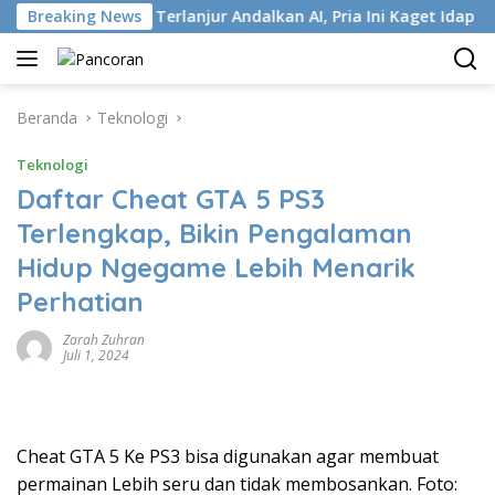
Langsung
ISP
Breaking News
Terlanjur Andalkan AI, Pria Ini Kaget Idap Kanker S
ke
konten
Beranda
Teknologi
Teknologi
Daftar Cheat GTA 5 PS3
Terlengkap, Bikin Pengalaman
Hidup Ngegame Lebih Menarik
Perhatian
Zarah Zuhran
Juli 1, 2024
Cheat GTA 5 Ke PS3 bisa digunakan agar membuat
permainan Lebih seru dan tidak membosankan. Foto: