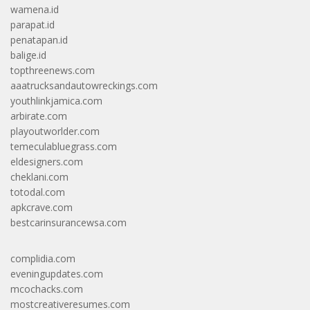
wamena.id
parapat.id
penatapan.id
balige.id
topthreenews.com
aaatrucksandautowreckings.com
youthlinkjamica.com
arbirate.com
playoutworlder.com
temeculabluegrass.com
eldesigners.com
cheklani.com
totodal.com
apkcrave.com
bestcarinsurancewsa.com
complidia.com
eveningupdates.com
mcochacks.com
mostcreativeresumes.com