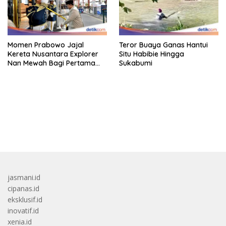
Momen Prabowo Jajal
Teror Buaya Ganas Hantui
Kereta Nusantara Explorer
Situ Habibie Hingga
Nan Mewah Bagi Pertama
Sukabumi
Kali
bandar besar starlight princess1000 bagi bonus
jasmani.id
cipanas.id
eksklusif.id
inovatif.id
xenia.id