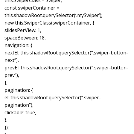
this.SwiperClass = Swiper;
const swiperContainer =
this.shadowRoot.querySelector(‘.mySwiper’);
new this.SwiperClass(swiperContainer, {
slidesPerView: 1,
spaceBetween: 18,
navigation: {
nextEl: this.shadowRoot.querySelector(“.swiper-button-
next”),
prevEl: this.shadowRoot.querySelector(“.swiper-button-
prev”),
},
pagination: {
el: this.shadowRoot.querySelector(“.swiper-
pagination”),
clickable: true,
},
});