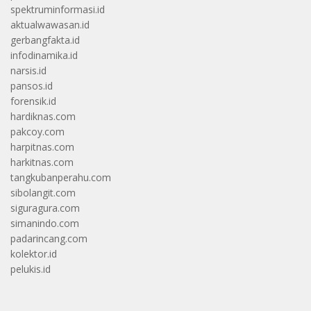
spektruminformasi.id
aktualwawasan.id
gerbangfakta.id
infodinamika.id
narsis.id
pansos.id
forensik.id
hardiknas.com
pakcoy.com
harpitnas.com
harkitnas.com
tangkubanperahu.com
sibolangit.com
siguragura.com
simanindo.com
padarincang.com
kolektor.id
pelukis.id