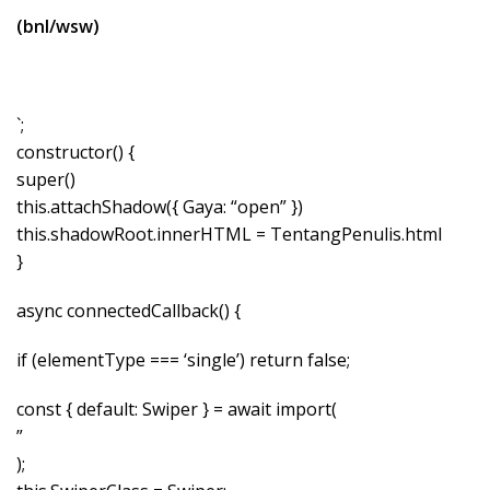
(bnl/wsw)
`;
constructor() {
super()
this.attachShadow({ Gaya: “open” })
this.shadowRoot.innerHTML = TentangPenulis.html
}
async connectedCallback() {
if (elementType === ‘single’) return false;
const { default: Swiper } = await import(
”
);