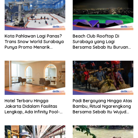
Kota Pahlawan Lagi Panas?
Beach Club Rooftop Di
Trans Snow World Surabaya
Surabaya yang Lagi
Punya Promo Menarik
Bersama Sebab Itu Buruan
Perhatian Bikin Adem
Staycation
Hotel Terbaru Hingga
Padi Bergoyang Hingga Atas
Jakarta Didalam Fasilitas
Bambu, Ritual Ngarengkong
Lengkap, Ada Infinity Pool-
Bersama Sebab Itu Wujud
Sky Lounge
Syukur Warga Citorek