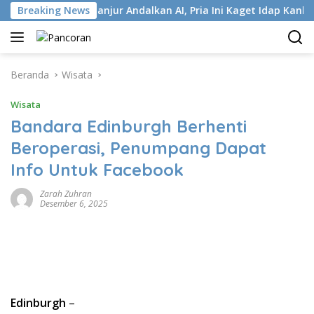
Langsung
Breaking News
Terlanjur Andalkan AI, Pria Ini Kaget Idap Kanker Stadiu
ke
konten
Beranda
Wisata
Wisata
Bandara Edinburgh Berhenti
Beroperasi, Penumpang Dapat
Info Untuk Facebook
Zarah Zuhran
Desember 6, 2025
Edinburgh
–