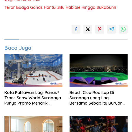
Teror Buaya Ganas Hantui Situ Habibie Hingga Sukabumi
Baca Juga
Kota Pahlawan Lagi Panas?
Beach Club Rooftop Di
Trans Snow World Surabaya
Surabaya yang Lagi
Punya Promo Menarik
Bersama Sebab Itu Buruan
Perhatian Bikin Adem
Staycation