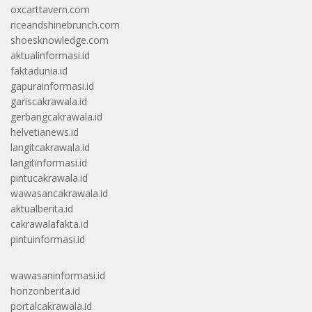
oxcarttavern.com
riceandshinebrunch.com
shoesknowledge.com
aktualinformasi.id
faktadunia.id
gapurainformasi.id
gariscakrawala.id
gerbangcakrawala.id
helvetianews.id
langitcakrawala.id
langitinformasi.id
pintucakrawala.id
wawasancakrawala.id
aktualberita.id
cakrawalafakta.id
pintuinformasi.id
wawasaninformasi.id
horizonberita.id
portalcakrawala.id