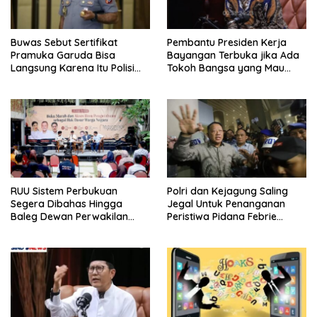
Buwas Sebut Sertifikat
Pembantu Presiden Kerja
Pramuka Garuda Bisa
Bayangan Terbuka jika Ada
Langsung Karena Itu Polisi
Tokoh Bangsa yang Mau
Tanpa Tes, Polri: Tetap Harus
Karena Itu Dewan Pengawas
Ikuti Seleksi
RUU Sistem Perbukuan
Polri dan Kejagung Saling
Segera Dibahas Hingga
Jegal Untuk Penanganan
Baleg Dewan Perwakilan
Peristiwa Pidana Febrie
Rakyat, Willy Aditya: Literatur
Adriansyah
Itu Citarasa Otak