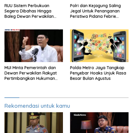
RUU Sistem Perbukuan
Polri dan Kejagung Saling
Segera Dibahas Hingga
Jegal Untuk Penanganan
Baleg Dewan Perwakilan
Peristiwa Pidana Febrie
Rakyat, Willy Aditya: Literatur
Adriansyah
Itu Citarasa Otak
MUI Minta Pemerintah dan
Polda Metro Jaya Tangkap
Dewan Perwakilan Rakyat
Penyebar Hoaks Unjuk Rasa
Pertimbangkan Hukuman
Besar Bulan Agustus
Mati Untuk Koruptor
Rekomendasi untuk kamu