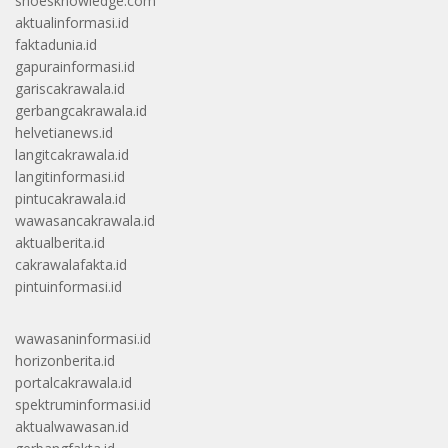
shoesknowledge.com
aktualinformasi.id
faktadunia.id
gapurainformasi.id
gariscakrawala.id
gerbangcakrawala.id
helvetianews.id
langitcakrawala.id
langitinformasi.id
pintucakrawala.id
wawasancakrawala.id
aktualberita.id
cakrawalafakta.id
pintuinformasi.id
wawasaninformasi.id
horizonberita.id
portalcakrawala.id
spektruminformasi.id
aktualwawasan.id