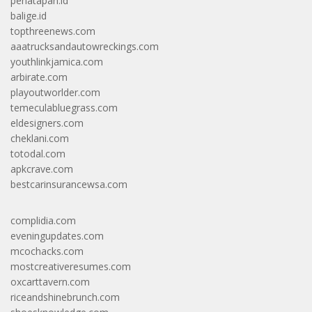
penatapan.id
balige.id
topthreenews.com
aaatrucksandautowreckings.com
youthlinkjamica.com
arbirate.com
playoutworlder.com
temeculabluegrass.com
eldesigners.com
cheklani.com
totodal.com
apkcrave.com
bestcarinsurancewsa.com
complidia.com
eveningupdates.com
mcochacks.com
mostcreativeresumes.com
oxcarttavern.com
riceandshinebrunch.com