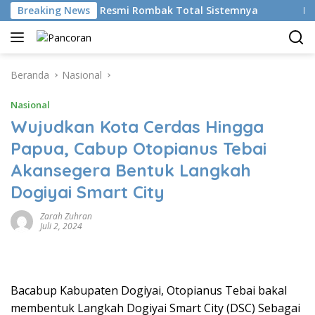
Langsung
kan AI, BRMS Resmi Rombak Total Sistemnya
Breaking News
Bikin Gen
ke
konten
Beranda
Nasional
Nasional
Wujudkan Kota Cerdas Hingga
Papua, Cabup Otopianus Tebai
Akansegera Bentuk Langkah
Dogiyai Smart City
Zarah Zuhran
Juli 2, 2024
Bacabup Kabupaten Dogiyai, Otopianus Tebai bakal
membentuk Langkah Dogiyai Smart City (DSC) Sebagai