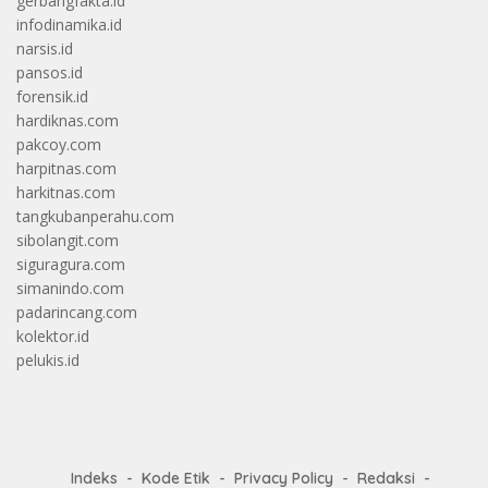
gerbangfakta.id
infodinamika.id
narsis.id
pansos.id
forensik.id
hardiknas.com
pakcoy.com
harpitnas.com
harkitnas.com
tangkubanperahu.com
sibolangit.com
siguragura.com
simanindo.com
padarincang.com
kolektor.id
pelukis.id
Indeks
Kode Etik
Privacy Policy
Redaksi