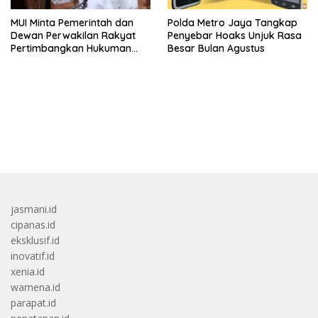
MUI Minta Pemerintah dan
Polda Metro Jaya Tangkap
Dewan Perwakilan Rakyat
Penyebar Hoaks Unjuk Rasa
Pertimbangkan Hukuman
Besar Bulan Agustus
Mati Untuk Koruptor
bandar besar starlight princess1000 bagi bonus
jasmani.id
cipanas.id
eksklusif.id
inovatif.id
xenia.id
wamena.id
parapat.id