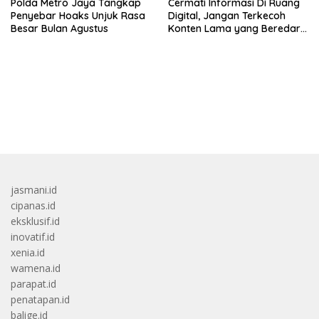
Polda Metro Jaya Tangkap
Cermati Informasi Di Ruang
Penyebar Hoaks Unjuk Rasa
Digital, Jangan Terkecoh
Besar Bulan Agustus
Konten Lama yang Beredar
Kembali
bandar besar starlight princess1000 bagi bonus
jasmani.id
cipanas.id
eksklusif.id
inovatif.id
xenia.id
wamena.id
parapat.id
penatapan.id
balige.id