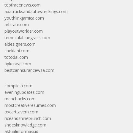
topthreenews.com
aaatrucksandautowreckings.com
youthlinkjamica.com
arbirate.com
playoutworlder.com
temeculabluegrass.com
eldesigners.com
cheklani.com
totodal.com
apkcrave.com
bestcarinsurancewsa.com
complidia.com
eveningupdates.com
mcochacks.com
mostcreativeresumes.com
oxcarttavern.com
riceandshinebrunch.com
shoesknowledge.com
aktualinformasi.id