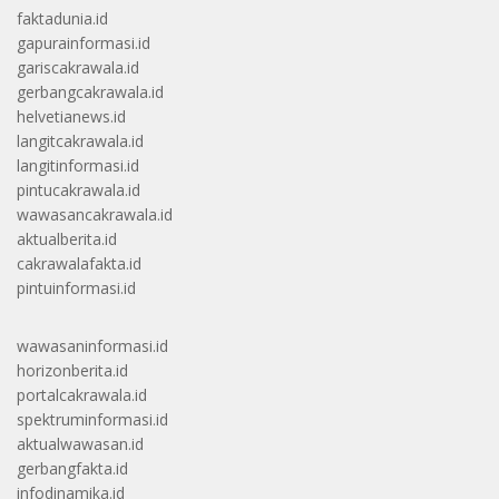
faktadunia.id
gapurainformasi.id
gariscakrawala.id
gerbangcakrawala.id
helvetianews.id
langitcakrawala.id
langitinformasi.id
pintucakrawala.id
wawasancakrawala.id
aktualberita.id
cakrawalafakta.id
pintuinformasi.id
wawasaninformasi.id
horizonberita.id
portalcakrawala.id
spektruminformasi.id
aktualwawasan.id
gerbangfakta.id
infodinamika.id