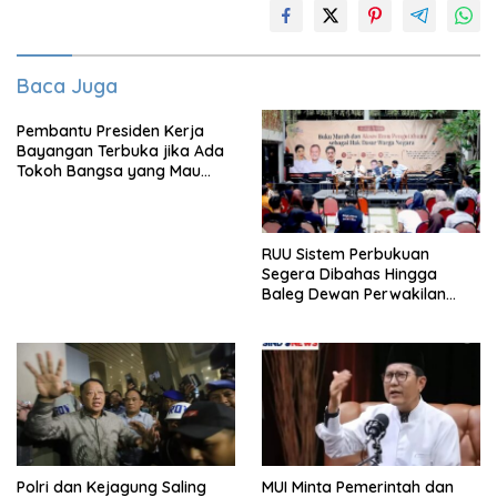
Baca Juga
Pembantu Presiden Kerja
Bayangan Terbuka jika Ada
Tokoh Bangsa yang Mau
Karena Itu Dewan Pengawas
RUU Sistem Perbukuan
Segera Dibahas Hingga
Baleg Dewan Perwakilan
Rakyat, Willy Aditya: Literatur
Itu Citarasa Otak
Polri dan Kejagung Saling
MUI Minta Pemerintah dan