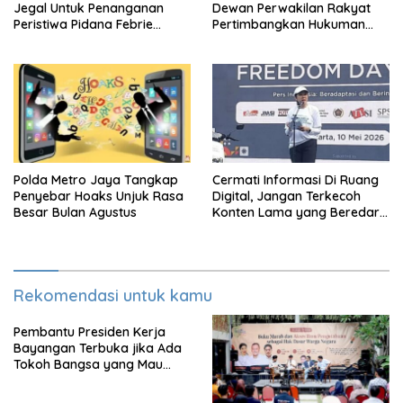
Jegal Untuk Penanganan
Dewan Perwakilan Rakyat
Peristiwa Pidana Febrie
Pertimbangkan Hukuman
Adriansyah
Mati Untuk Koruptor
Polda Metro Jaya Tangkap
Cermati Informasi Di Ruang
Penyebar Hoaks Unjuk Rasa
Digital, Jangan Terkecoh
Besar Bulan Agustus
Konten Lama yang Beredar
Kembali
Rekomendasi untuk kamu
Pembantu Presiden Kerja
Bayangan Terbuka jika Ada
Tokoh Bangsa yang Mau
Karena Itu Dewan Pengawas