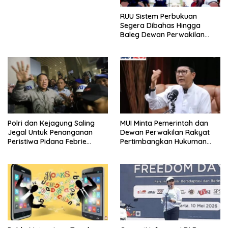
RUU Sistem Perbukuan
Segera Dibahas Hingga
Baleg Dewan Perwakilan
Rakyat, Willy Aditya: Literatur
Itu Citarasa Otak
Polri dan Kejagung Saling
MUI Minta Pemerintah dan
Jegal Untuk Penanganan
Dewan Perwakilan Rakyat
Peristiwa Pidana Febrie
Pertimbangkan Hukuman
Adriansyah
Mati Untuk Koruptor