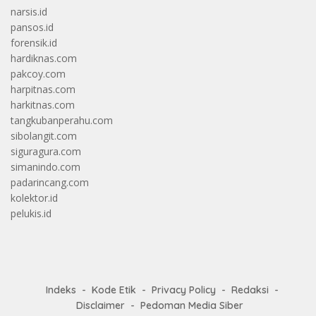
narsis.id
pansos.id
forensik.id
hardiknas.com
pakcoy.com
harpitnas.com
harkitnas.com
tangkubanperahu.com
sibolangit.com
siguragura.com
simanindo.com
padarincang.com
kolektor.id
pelukis.id
Indeks
Kode Etik
Privacy Policy
Redaksi
Disclaimer
Pedoman Media Siber