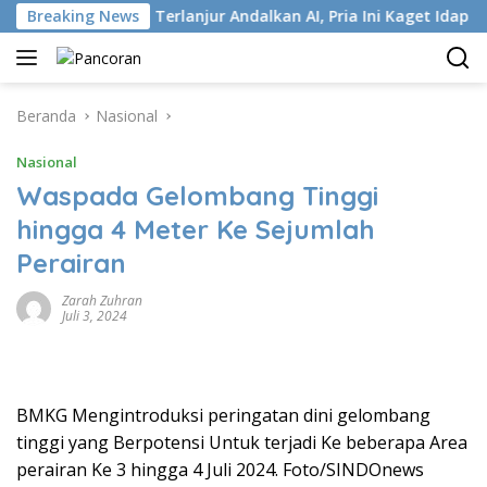
Langsung
 ISP
Breaking News
Terlanjur Andalkan AI, Pria Ini Kaget Idap Kanker 
ke
konten
Beranda
Nasional
Nasional
Waspada Gelombang Tinggi
hingga 4 Meter Ke Sejumlah
Perairan
Zarah Zuhran
Juli 3, 2024
BMKG Mengintroduksi peringatan dini gelombang
tinggi yang Berpotensi Untuk terjadi Ke beberapa Area
perairan Ke 3 hingga 4 Juli 2024. Foto/SINDOnews