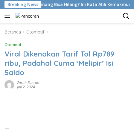
Langsung
 Di Latihan Emang Bisa Hilang? Ini Kata Ahli Kemakmuran
Breaking News
ke
konten
Beranda
Otomotif
Otomotif
Viral Dikenakan Tarif Tol Rp789
ribu, Padahal Cuma ‘Melipir’ Isi
Saldo
Zarah Zuhran
Juli 2, 2024
—