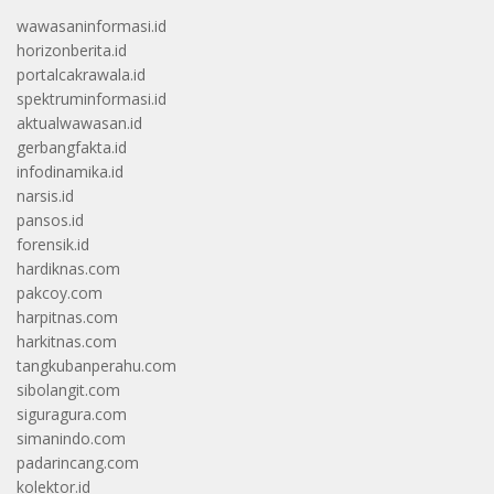
wawasaninformasi.id
horizonberita.id
portalcakrawala.id
spektruminformasi.id
aktualwawasan.id
gerbangfakta.id
infodinamika.id
narsis.id
pansos.id
forensik.id
hardiknas.com
pakcoy.com
harpitnas.com
harkitnas.com
tangkubanperahu.com
sibolangit.com
siguragura.com
simanindo.com
padarincang.com
kolektor.id