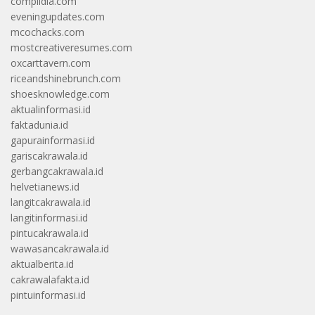
complidia.com
eveningupdates.com
mcochacks.com
mostcreativeresumes.com
oxcarttavern.com
riceandshinebrunch.com
shoesknowledge.com
aktualinformasi.id
faktadunia.id
gapurainformasi.id
gariscakrawala.id
gerbangcakrawala.id
helvetianews.id
langitcakrawala.id
langitinformasi.id
pintucakrawala.id
wawasancakrawala.id
aktualberita.id
cakrawalafakta.id
pintuinformasi.id