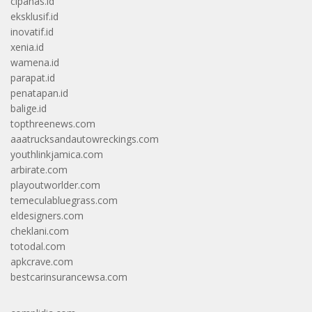
cipanas.id
eksklusif.id
inovatif.id
xenia.id
wamena.id
parapat.id
penatapan.id
balige.id
topthreenews.com
aaatrucksandautowreckings.com
youthlinkjamica.com
arbirate.com
playoutworlder.com
temeculabluegrass.com
eldesigners.com
cheklani.com
totodal.com
apkcrave.com
bestcarinsurancewsa.com