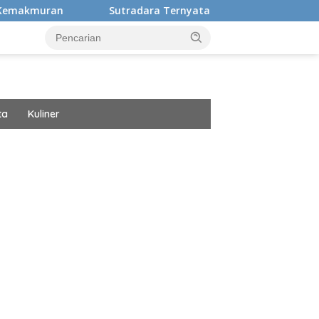
Sutradara Ternyata Ini Cinta Beberkan Pengalaman Hidup M
ta
Kuliner
ar besar starlight princess1000 bagi bonus