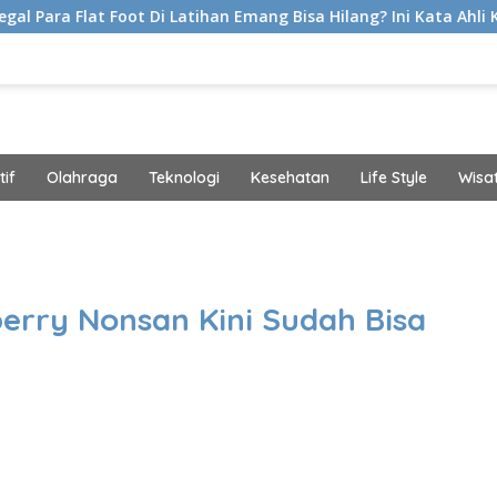
 Di Latihan Emang Bisa Hilang? Ini Kata Ahli Kemakmuran
if
Olahraga
Teknologi
Kesehatan
Life Style
Wisa
band
berry Nonsan Kini Sudah Bisa