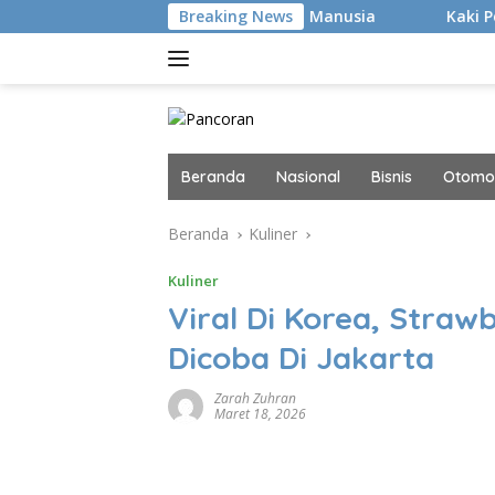
Langsung
cker Canggih, tapi Manusia
Breaking News
Kaki Pegal Para Flat Foot
ke
konten
Beranda
Nasional
Bisnis
Otomot
Beranda
Kuliner
Kuliner
Viral Di Korea, Straw
Dicoba Di Jakarta
Zarah Zuhran
Maret 18, 2026