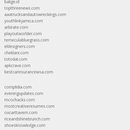
balige.id
topthreenews.com
aaatrucksandautowreckings.com
youthlinkjamica.com
arbirate.com
playoutworlder.com
temeculabluegrass.com
eldesigners.com
cheklani.com
totodal.com
apkcrave.com
bestcarinsurancewsa.com
complidia.com
eveningupdates.com
mcochacks.com
mostcreativeresumes.com
oxcarttavern.com
riceandshinebrunch.com
shoesknowledge.com