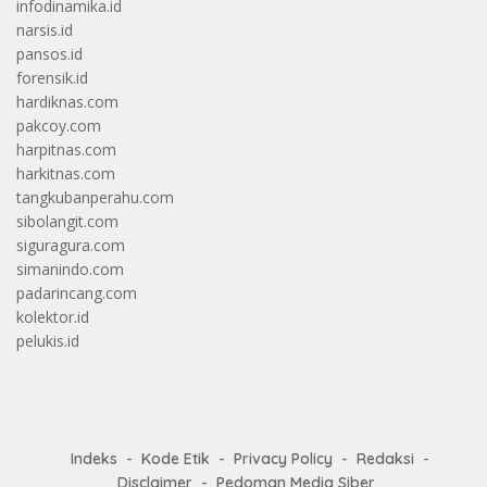
infodinamika.id
narsis.id
pansos.id
forensik.id
hardiknas.com
pakcoy.com
harpitnas.com
harkitnas.com
tangkubanperahu.com
sibolangit.com
siguragura.com
simanindo.com
padarincang.com
kolektor.id
pelukis.id
Indeks
Kode Etik
Privacy Policy
Redaksi
Disclaimer
Pedoman Media Siber