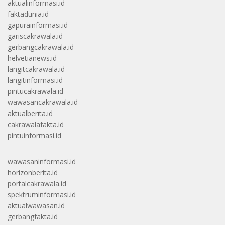
aktualinformasi.id
faktadunia.id
gapurainformasi.id
gariscakrawala.id
gerbangcakrawala.id
helvetianews.id
langitcakrawala.id
langitinformasi.id
pintucakrawala.id
wawasancakrawala.id
aktualberita.id
cakrawalafakta.id
pintuinformasi.id
wawasaninformasi.id
horizonberita.id
portalcakrawala.id
spektruminformasi.id
aktualwawasan.id
gerbangfakta.id