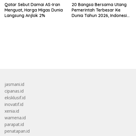
Qatar Sebut Damai AS-Iran
20 Bangsa Bersama Utang
Menguat, Harga Migas Dunia
Pemerintah Terbesar Ke
Langsung Anjlok 2%
Dunia Tahun 2026, Indonesia
Nomor Berapa?
bandar besar starlight princess1000 bagi bonus
jasmani.id
cipanas.id
eksklusif.id
inovatif.id
xenia.id
wamena.id
parapat.id
penatapan.id