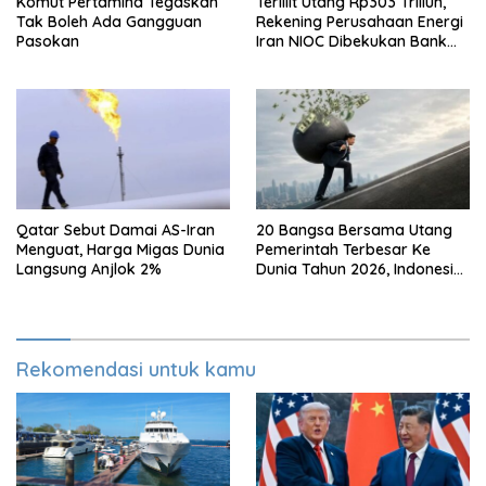
Komut Pertamina Tegaskan
Terlilit Utang Rp303 Triliun,
Tak Boleh Ada Gangguan
Rekening Perusahaan Energi
Pasokan
Iran NIOC Dibekukan Bank
Bangsa
Qatar Sebut Damai AS-Iran
20 Bangsa Bersama Utang
Menguat, Harga Migas Dunia
Pemerintah Terbesar Ke
Langsung Anjlok 2%
Dunia Tahun 2026, Indonesia
Nomor Berapa?
Rekomendasi untuk kamu