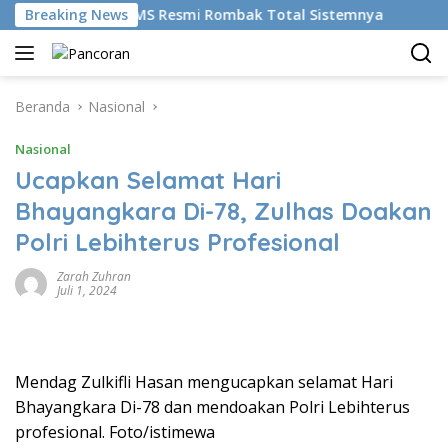
Langsung
udikan AI, BRMS Resmi Rombak Total Sistemnya
Breaking News
Bikin 
ke
konten
Beranda
Nasional
Nasional
Ucapkan Selamat Hari
Bhayangkara Di-78, Zulhas Doakan
Polri Lebihterus Profesional
Zarah Zuhran
Juli 1, 2024
Mendag Zulkifli Hasan mengucapkan selamat Hari
Bhayangkara Di-78 dan mendoakan Polri Lebihterus
profesional. Foto/istimewa