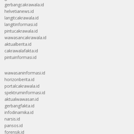
gerbangcakrawala.id
helvetianews.id
langitcakrawala.id
langitinformasi.id
pintucakrawala.id
wawasancakrawala.id
aktualberita.id
cakrawalafakta.id
pintuinformasi.id
wawasaninformasi.id
horizonberita.id
portalcakrawala.id
spektruminformasi.id
aktualwawasan.id
gerbangfakta.id
infodinamika.id
narsis.id
pansos.id
forensik.id