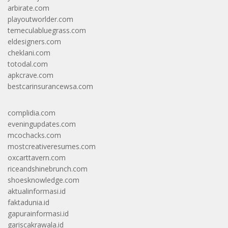
arbirate.com
playoutworlder.com
temeculabluegrass.com
eldesigners.com
cheklani.com
totodal.com
apkcrave.com
bestcarinsurancewsa.com
complidia.com
eveningupdates.com
mcochacks.com
mostcreativeresumes.com
oxcarttavern.com
riceandshinebrunch.com
shoesknowledge.com
aktualinformasi.id
faktadunia.id
gapurainformasi.id
gariscakrawala.id