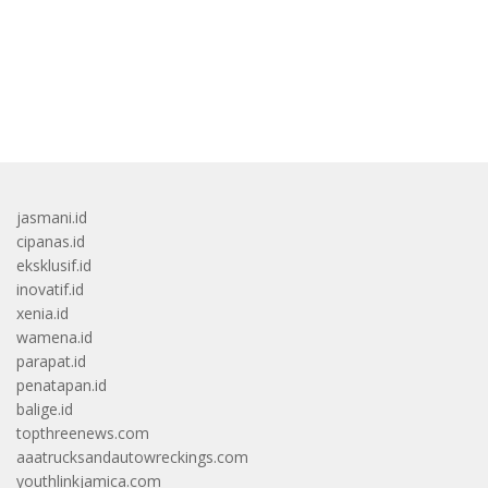
bandar besar starlight princess1000 bagi bonus
jasmani.id
cipanas.id
eksklusif.id
inovatif.id
xenia.id
wamena.id
parapat.id
penatapan.id
balige.id
topthreenews.com
aaatrucksandautowreckings.com
youthlinkjamica.com