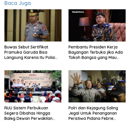
Baca Juga
Buwas Sebut Sertifikat
Pembantu Presiden Kerja
Pramuka Garuda Bisa
Bayangan Terbuka jika Ada
Langsung Karena Itu Polisi
Tokoh Bangsa yang Mau
Tanpa Tes, Polri: Tetap Harus
Karena Itu Dewan Pengawas
Ikuti Seleksi
RUU Sistem Perbukuan
Polri dan Kejagung Saling
Segera Dibahas Hingga
Jegal Untuk Penanganan
Baleg Dewan Perwakilan
Peristiwa Pidana Febrie
Rakyat, Willy Aditya: Literatur
Adriansyah
Itu Citarasa Otak