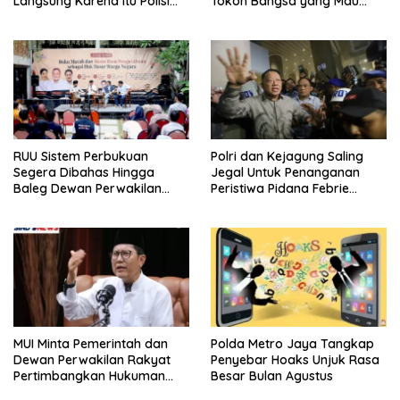
Langsung Karena Itu Polisi
Tokoh Bangsa yang Mau
Tanpa Tes, Polri: Tetap Harus
Karena Itu Dewan Pengawas
Ikuti Seleksi
RUU Sistem Perbukuan
Polri dan Kejagung Saling
Segera Dibahas Hingga
Jegal Untuk Penanganan
Baleg Dewan Perwakilan
Peristiwa Pidana Febrie
Rakyat, Willy Aditya: Literatur
Adriansyah
Itu Citarasa Otak
MUI Minta Pemerintah dan
Polda Metro Jaya Tangkap
Dewan Perwakilan Rakyat
Penyebar Hoaks Unjuk Rasa
Pertimbangkan Hukuman
Besar Bulan Agustus
Mati Untuk Koruptor