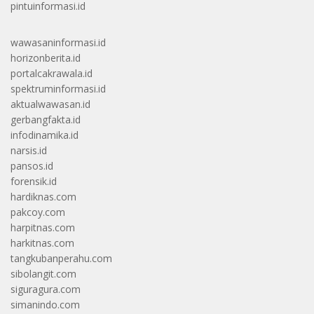
pintuinformasi.id
wawasaninformasi.id
horizonberita.id
portalcakrawala.id
spektruminformasi.id
aktualwawasan.id
gerbangfakta.id
infodinamika.id
narsis.id
pansos.id
forensik.id
hardiknas.com
pakcoy.com
harpitnas.com
harkitnas.com
tangkubanperahu.com
sibolangit.com
siguragura.com
simanindo.com