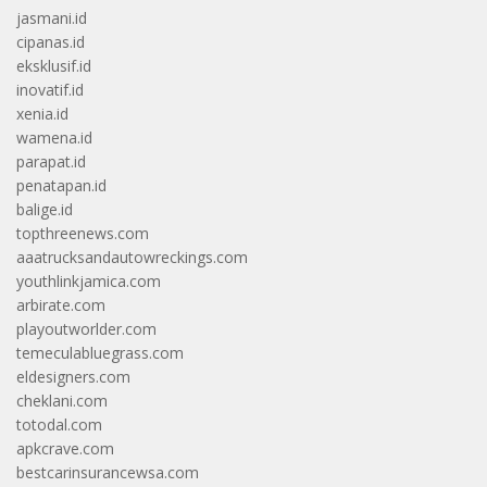
jasmani.id
cipanas.id
eksklusif.id
inovatif.id
xenia.id
wamena.id
parapat.id
penatapan.id
balige.id
topthreenews.com
aaatrucksandautowreckings.com
youthlinkjamica.com
arbirate.com
playoutworlder.com
temeculabluegrass.com
eldesigners.com
cheklani.com
totodal.com
apkcrave.com
bestcarinsurancewsa.com