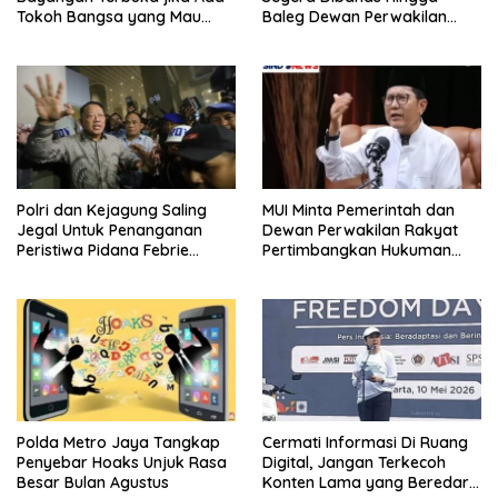
Tokoh Bangsa yang Mau
Baleg Dewan Perwakilan
Karena Itu Dewan Pengawas
Rakyat, Willy Aditya: Literatur
Itu Citarasa Otak
Polri dan Kejagung Saling
MUI Minta Pemerintah dan
Jegal Untuk Penanganan
Dewan Perwakilan Rakyat
Peristiwa Pidana Febrie
Pertimbangkan Hukuman
Adriansyah
Mati Untuk Koruptor
Polda Metro Jaya Tangkap
Cermati Informasi Di Ruang
Penyebar Hoaks Unjuk Rasa
Digital, Jangan Terkecoh
Besar Bulan Agustus
Konten Lama yang Beredar