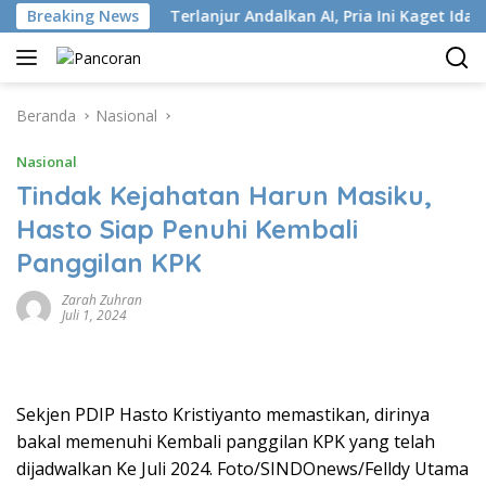
Langsung
ri ISP
Breaking News
Terlanjur Andalkan AI, Pria Ini Kaget Idap Kanke
ke
konten
Beranda
Nasional
Nasional
Tindak Kejahatan Harun Masiku,
Hasto Siap Penuhi Kembali
Panggilan KPK
Zarah Zuhran
Juli 1, 2024
Sekjen PDIP Hasto Kristiyanto memastikan, dirinya
bakal memenuhi Kembali panggilan KPK yang telah
dijadwalkan Ke Juli 2024. Foto/SINDOnews/Felldy Utama