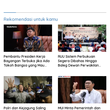
Kembali
Rekomendasi untuk kamu
Pembantu Presiden Kerja
RUU Sistem Perbukuan
Bayangan Terbuka jika Ada
Segera Dibahas Hingga
Tokoh Bangsa yang Mau
Baleg Dewan Perwakilan
Karena Itu Dewan Pengawas
Rakyat, Willy Aditya: Literatur
Itu Citarasa Otak
Polri dan Kejagung Saling
MUI Minta Pemerintah dan