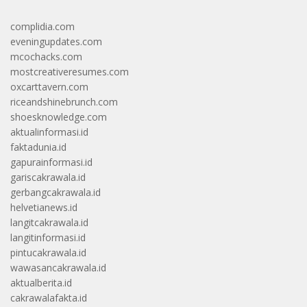
complidia.com
eveningupdates.com
mcochacks.com
mostcreativeresumes.com
oxcarttavern.com
riceandshinebrunch.com
shoesknowledge.com
aktualinformasi.id
faktadunia.id
gapurainformasi.id
gariscakrawala.id
gerbangcakrawala.id
helvetianews.id
langitcakrawala.id
langitinformasi.id
pintucakrawala.id
wawasancakrawala.id
aktualberita.id
cakrawalafakta.id