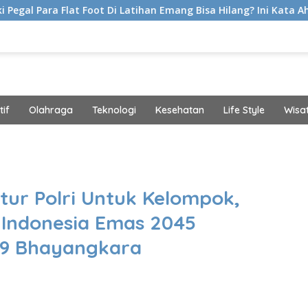
t Foot Di Latihan Emang Bisa Hilang? Ini Kata Ahli Kemakmuran
if
Olahraga
Teknologi
Kesehatan
Life Style
Wisa
band
tur Polri Untuk Kelompok,
e Indonesia Emas 2045
79 Bhayangkara