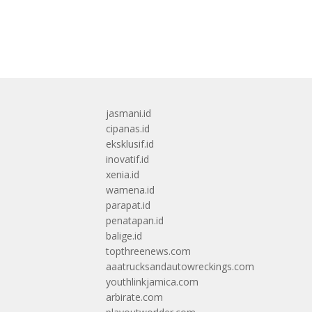
jasmani.id
cipanas.id
eksklusif.id
inovatif.id
xenia.id
wamena.id
parapat.id
penatapan.id
balige.id
topthreenews.com
aaatrucksandautowreckings.com
youthlinkjamica.com
arbirate.com