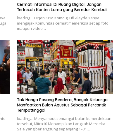
s
Cermati Informasi Di Ruang Digital, Jangan
Terkecoh Konten Lama yang Beredar Kembali
Jaya
loading… Dirjen KPM Komdigi Fifi Aleyda Yahya
duga
mengajak Komunitas cermat memeriksa setiap foto
maupun video…
Tak Hanya Pasang Bendera, Banyak Keluarga
Manfaatkan Bulan Agustus Sebagai Percantik
Tempattinggal
i
anto
loading… Menyambut semangat bulan kemerdekaan
tersebut, Mitra10 Menampilkan Langkah Merdeka
Sale yang berlangsung sepanjang 1–31…