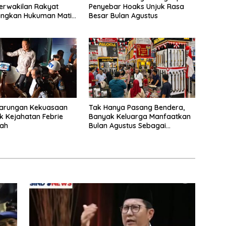
erwakilan Rakyat
Penyebar Hoaks Unjuk Rasa
angkan Hukuman Mati
Besar Bulan Agustus
ruptor
tarungan Kekuasaan
Tak Hanya Pasang Bendera,
k Kejahatan Febrie
Banyak Keluarga Manfaatkan
yah
Bulan Agustus Sebagai
Percantik Tempattinggal