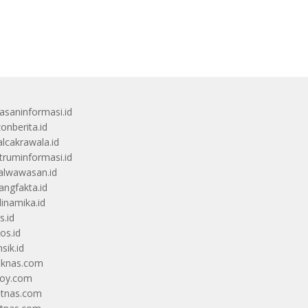
saninformasi.id
zonberita.id
alcakrawala.id
truminformasi.id
alwawasan.id
angfakta.id
dinamika.id
s.id
os.id
sik.id
iknas.com
coy.com
itnas.com