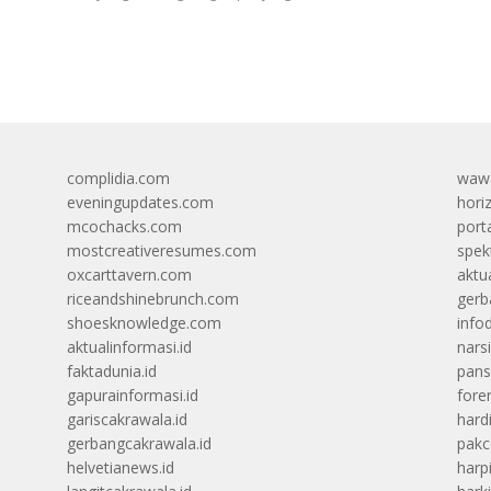
complidia.com
wawa
eveningupdates.com
hori
mcochacks.com
port
mostcreativeresumes.com
spek
oxcarttavern.com
aktu
riceandshinebrunch.com
gerb
shoesknowledge.com
info
aktualinformasi.id
narsi
faktadunia.id
pans
gapurainformasi.id
foren
gariscakrawala.id
hard
gerbangcakrawala.id
pak
helvetianews.id
harp