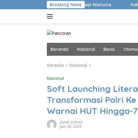
Langsung
ukan Hacker Canggih, tapi Manusia
Breaking News
Kaki Pegal Para Fla
ke
konten
Beranda
Nasional
Bisnis
Otomot
Beranda
Nasional
Nasional
Soft Launching Litera
Transformasi Polri K
Warnai HUT Hingga-
Zarah Zuhran
Juni 30, 2025