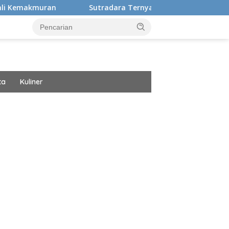
Sutradara Ternyata Ini Cinta Beberkan Pengalaman H
ta
Kuliner
ar besar starlight princess1000 bagi bonus