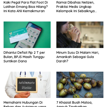
Kaki Pegal Para Flat Foot Di
Ramai Dibahas Netizen,
Latihan Emang Bisa Hilang?
Praktisi Medis Ungkap
Ini Kata Ahli Kemakmuran
Kelompok Ini Sebaiknya
Batasi Makan Kimpul
Dihantui Defisit Rp 2 T per
Minum Susu Di Malam Hari,
Bulan, BPJS Masih Tunggu
Amankah Sebagai Gula
Suntikan Dana
Darah?
Memahami Hubungan Di
7 Khasiat Buah Matoa,
Beban dan Autoimun yang
Ampuh Tingkatkan