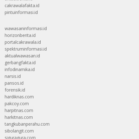
cakrawalafakta.id
pintuinformasi.id
wawasaninformasi.id
horizonberita.id
portalcakrawala.id
spektruminformasi.id
aktualwawasan.id
gerbangfakta.id
infodinamika.id
narsis.id
pansos.id
forensik.id
hardiknas.com
pakcoy.com
harpitnas.com
harkitnas.com
tangkubanperahu.com
sibolangit.com
siguragura.com