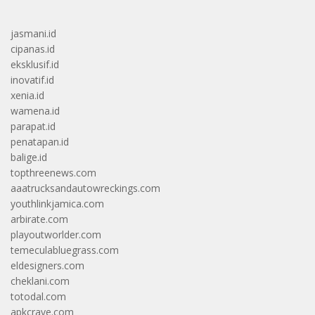
jasmani.id
cipanas.id
eksklusif.id
inovatif.id
xenia.id
wamena.id
parapat.id
penatapan.id
balige.id
topthreenews.com
aaatrucksandautowreckings.com
youthlinkjamica.com
arbirate.com
playoutworlder.com
temeculabluegrass.com
eldesigners.com
cheklani.com
totodal.com
apkcrave.com