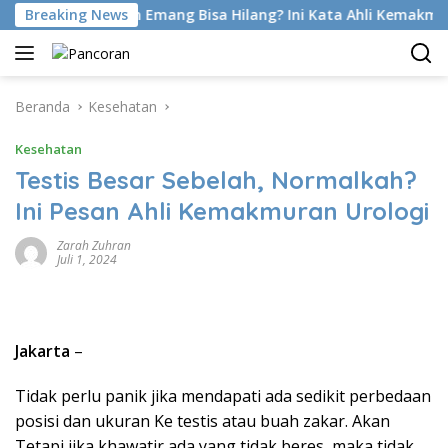
Langsung
 Foot Di Latihan Emang Bisa Hilang? Ini Kata Ahli Kemakmuran
Breaking News
ke
konten
Beranda
Kesehatan
Kesehatan
Testis Besar Sebelah, Normalkah?
Ini Pesan Ahli Kemakmuran Urologi
Zarah Zuhran
Juli 1, 2024
Jakarta
–
Tidak perlu panik jika mendapati ada sedikit perbedaan
posisi dan ukuran Ke testis atau buah zakar. Akan
Tetapi jika khawatir ada yang tidak beres, maka tidak