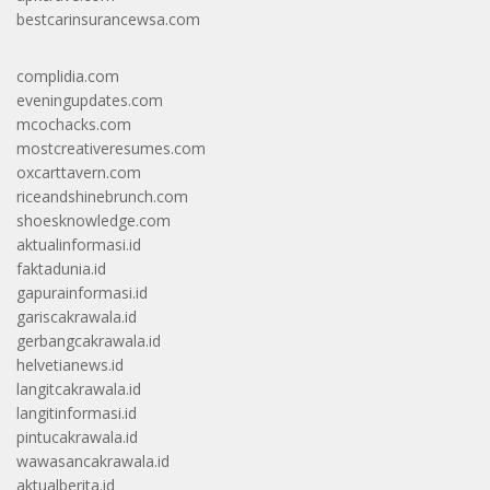
bestcarinsurancewsa.com
complidia.com
eveningupdates.com
mcochacks.com
mostcreativeresumes.com
oxcarttavern.com
riceandshinebrunch.com
shoesknowledge.com
aktualinformasi.id
faktadunia.id
gapurainformasi.id
gariscakrawala.id
gerbangcakrawala.id
helvetianews.id
langitcakrawala.id
langitinformasi.id
pintucakrawala.id
wawasancakrawala.id
aktualberita.id