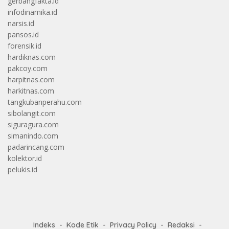
gerbangfakta.id
infodinamika.id
narsis.id
pansos.id
forensik.id
hardiknas.com
pakcoy.com
harpitnas.com
harkitnas.com
tangkubanperahu.com
sibolangit.com
siguragura.com
simanindo.com
padarincang.com
kolektor.id
pelukis.id
Indeks
Kode Etik
Privacy Policy
Redaksi