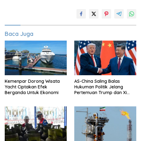
Baca Juga
Kemenpar Dorong Wisata
AS-China Saling Balas
Yacht Ciptakan Efek
Hukuman Politik Jelang
Berganda Untuk Ekonomi
Pertemuan Trump dan Xi
Jinping