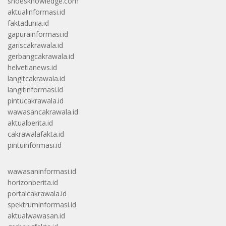
shoesknowledge.com
aktualinformasi.id
faktadunia.id
gapurainformasi.id
gariscakrawala.id
gerbangcakrawala.id
helvetianews.id
langitcakrawala.id
langitinformasi.id
pintucakrawala.id
wawasancakrawala.id
aktualberita.id
cakrawalafakta.id
pintuinformasi.id
wawasaninformasi.id
horizonberita.id
portalcakrawala.id
spektruminformasi.id
aktualwawasan.id