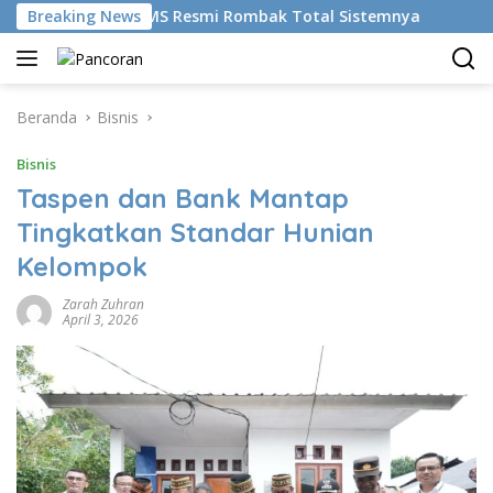
Langsung
udikan AI, BRMS Resmi Rombak Total Sistemnya
Breaking News
Bikin G
ke
konten
Beranda
Bisnis
Bisnis
Taspen dan Bank Mantap
Tingkatkan Standar Hunian
Kelompok
Zarah Zuhran
April 3, 2026