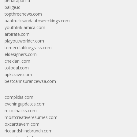
penatapan.id
balige.id
topthreenews.com
aaatrucksandautowreckings.com
youthlinkjamica.com
arbirate.com
playoutworlder.com
temeculabluegrass.com
eldesigners.com
cheklani.com
totodal.com
apkcrave.com
bestcarinsurancewsa.com
complidia.com
eveningupdates.com
mcochacks.com
mostcreativeresumes.com
oxcarttavern.com
riceandshinebrunch.com