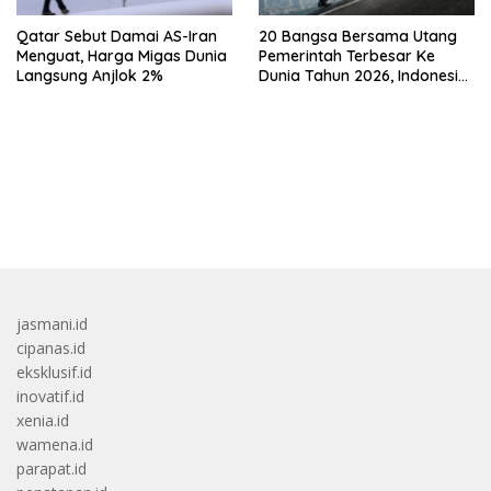
Qatar Sebut Damai AS-Iran
20 Bangsa Bersama Utang
Menguat, Harga Migas Dunia
Pemerintah Terbesar Ke
Langsung Anjlok 2%
Dunia Tahun 2026, Indonesia
Nomor Berapa?
bandar besar starlight princess1000 bagi bonus
jasmani.id
cipanas.id
eksklusif.id
inovatif.id
xenia.id
wamena.id
parapat.id