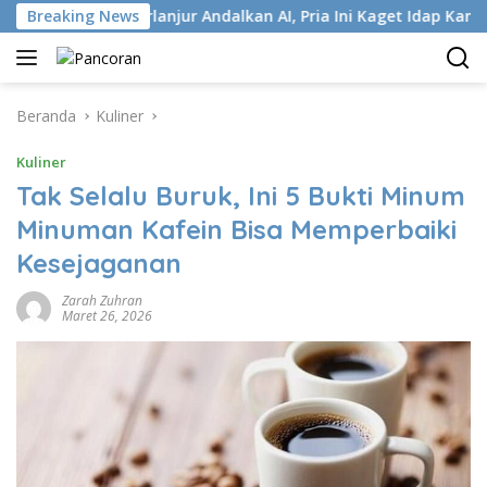
Langsung
Breaking News
Terlanjur Andalkan AI, Pria Ini Kaget Idap Kanker Stadium 
ke
konten
Beranda
Kuliner
Kuliner
Tak Selalu Buruk, Ini 5 Bukti Minum
Minuman Kafein Bisa Memperbaiki
Kesejaganan
Zarah Zuhran
Maret 26, 2026