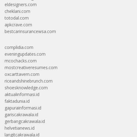
eldesigners.com
cheklani.com
totodal.com
apkcrave.com
bestcarinsurancewsa.com
complidia.com
eveningupdates.com
mcochacks.com
mostcreativeresumes.com
oxcarttavern.com
riceandshinebrunch.com
shoesknowledge.com
aktualinformasi.id
faktadunia.id
gapurainformasi.id
gariscakrawala.id
gerbangcakrawala.id
helvetianews.id
langitcakrawala.id