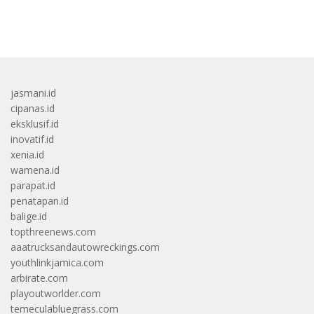
bandar besar starlight princess1000 bagi bonus
jasmani.id
cipanas.id
eksklusif.id
inovatif.id
xenia.id
wamena.id
parapat.id
penatapan.id
balige.id
topthreenews.com
aaatrucksandautowreckings.com
youthlinkjamica.com
arbirate.com
playoutworlder.com
temeculabluegrass.com