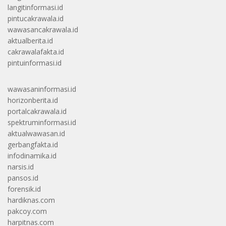
langitinformasi.id
pintucakrawala.id
wawasancakrawala.id
aktualberita.id
cakrawalafakta.id
pintuinformasi.id
wawasaninformasi.id
horizonberita.id
portalcakrawala.id
spektruminformasi.id
aktualwawasan.id
gerbangfakta.id
infodinamika.id
narsis.id
pansos.id
forensik.id
hardiknas.com
pakcoy.com
harpitnas.com