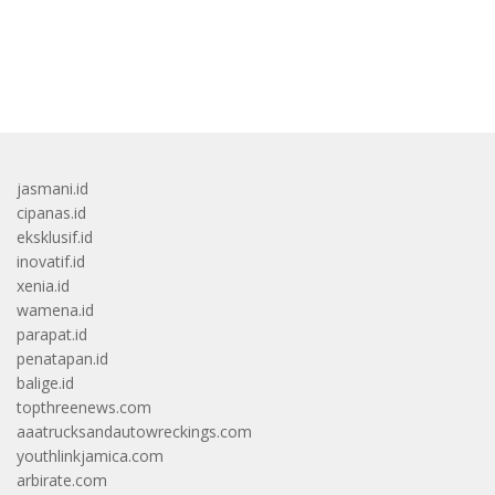
bandar besar starlight princess1000 bagi bonus
jasmani.id
cipanas.id
eksklusif.id
inovatif.id
xenia.id
wamena.id
parapat.id
penatapan.id
balige.id
topthreenews.com
aaatrucksandautowreckings.com
youthlinkjamica.com
arbirate.com