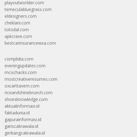
playoutworlder.com
temeculabluegrass.com
eldesigners.com
cheklani.com
totodal.com
apkcrave.com
bestcarinsurancewsa.com
complidia.com
eveningupdates.com
mcochacks.com
mostcreativeresumes.com
oxcarttavern.com
riceandshinebrunch.com
shoesknowledge.com
aktualinformasi.id
faktadunia.id
gapurainformasi.id
gariscakrawala.id
gerbangcakrawala.id