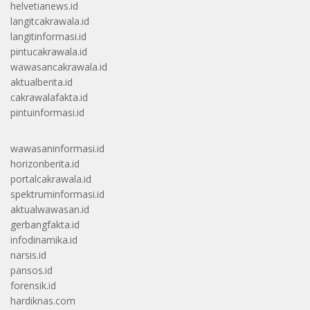
helvetianews.id
langitcakrawala.id
langitinformasi.id
pintucakrawala.id
wawasancakrawala.id
aktualberita.id
cakrawalafakta.id
pintuinformasi.id
wawasaninformasi.id
horizonberita.id
portalcakrawala.id
spektruminformasi.id
aktualwawasan.id
gerbangfakta.id
infodinamika.id
narsis.id
pansos.id
forensik.id
hardiknas.com