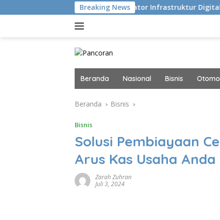
Langsung
Eksekusi
Navigator Infrastruktur Digital dan AI Masa Di
Breaking News
ke
konten
Beranda
Nasional
Bisnis
Otomot
Beranda
Bisnis
Bisnis
Solusi Pembiayaan C
Arus Kas Usaha Anda
Zarah Zuhran
Juli 3, 2024