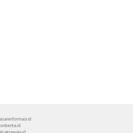
saninformasi.id
zonberita.id
alcakrawala.id