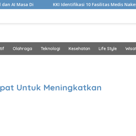
KKI Identifikasi 10 Fasilitas Medis Nakes yang Diduga
if
Olahraga
Teknologi
Kesehatan
Life Style
Wisa
band
epat Untuk Meningkatkan