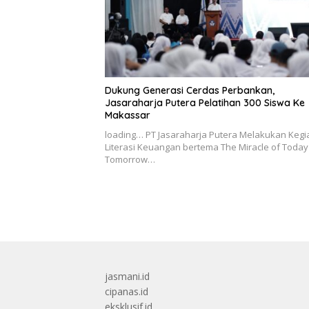
Dukung Generasi Cerdas Perbankan,
Jasaraharja Putera Pelatihan 300 Siswa Ke
Makassar
loading… PT Jasaraharja Putera Melakukan Kegi
Literasi Keuangan bertema The Miracle of Today
Tomorrow…
jasmani.id
cipanas.id
eksklusif.id