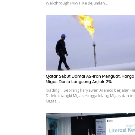
Walkthrough (MWT) Ke sejumlah…
Qatar Sebut Damai AS-Iran Menguat, Harga
Migas Dunia Langsung Anjlok 2%
loading… Seorang karyawan Aramco berjalan H
Didekat tangki Migas Hingga kilang Migas dan te
Migas…