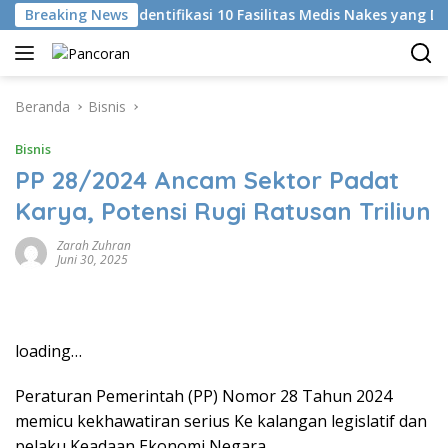
Langsung
i
Breaking News
KKI Identifikasi 10 Fasilitas Medis Nakes yang Didug
ke
konten
Beranda
Bisnis
Bisnis
PP 28/2024 Ancam Sektor Padat
Karya, Potensi Rugi Ratusan Triliun
Zarah Zuhran
Juni 30, 2025
loading…
Peraturan Pemerintah (PP) Nomor 28 Tahun 2024
memicu kekhawatiran serius Ke kalangan legislatif dan
pelaku Keadaan Ekonomi Negara.