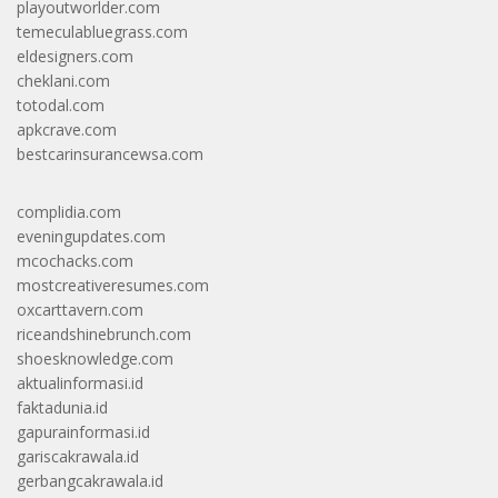
playoutworlder.com
temeculabluegrass.com
eldesigners.com
cheklani.com
totodal.com
apkcrave.com
bestcarinsurancewsa.com
complidia.com
eveningupdates.com
mcochacks.com
mostcreativeresumes.com
oxcarttavern.com
riceandshinebrunch.com
shoesknowledge.com
aktualinformasi.id
faktadunia.id
gapurainformasi.id
gariscakrawala.id
gerbangcakrawala.id