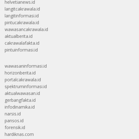
helvetianews.id
langitcakrawala.id
langitinformasi.id
pintucakrawala.id
wawasancakrawala.id
aktualberita.id
cakrawalafakta.id
pintuinformasi.id
wawasaninformasi.id
horizonberita.id
portalcakrawala.id
spektruminformasi.id
aktualwawasan.id
gerbangfakta.id
infodinamika.id
narsis.id
pansos.id
forensik.id
hardiknas.com