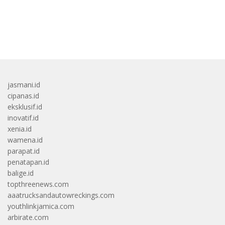
bandar besar starlight princess1000 bagi bonus
jasmani.id
cipanas.id
eksklusif.id
inovatif.id
xenia.id
wamena.id
parapat.id
penatapan.id
balige.id
topthreenews.com
aaatrucksandautowreckings.com
youthlinkjamica.com
arbirate.com