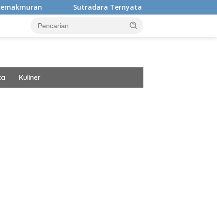
Sutradara Ternyata Ini Cinta Beberkan Pengalaman Hidup 
ta
Kuliner
ar besar starlight princess1000 bagi bonus