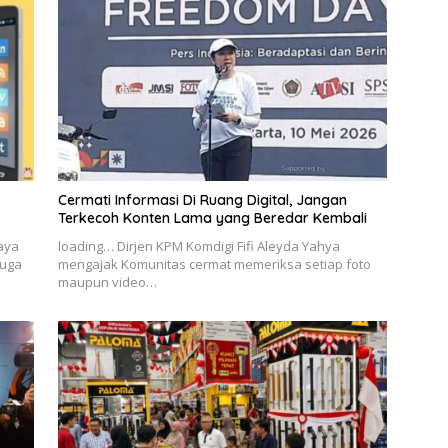
s
Cermati Informasi Di Ruang Digital, Jangan
Terkecoh Konten Lama yang Beredar Kembali
Jaya
loading… Dirjen KPM Komdigi Fifi Aleyda Yahya
duga
mengajak Komunitas cermat memeriksa setiap foto
maupun video…