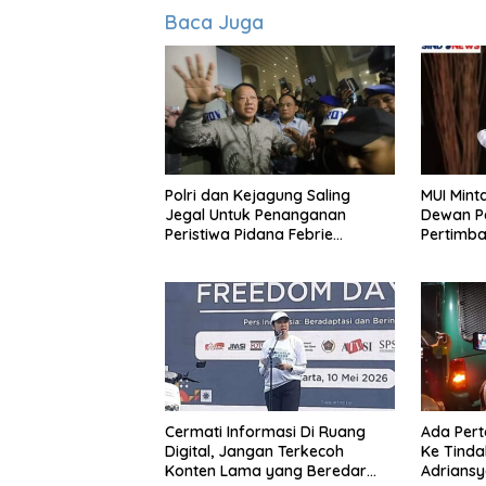
Baca Juga
Polri dan Kejagung Saling
MUI Mint
Jegal Untuk Penanganan
Dewan P
Peristiwa Pidana Febrie
Pertimb
Adriansyah
Untuk Ko
Cermati Informasi Di Ruang
Ada Per
Digital, Jangan Terkecoh
Ke Tinda
Konten Lama yang Beredar
Adrians