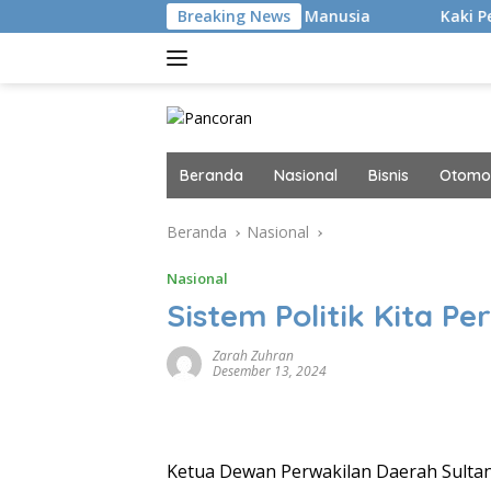
Langsung
Hacker Canggih, tapi Manusia
Breaking News
Kaki Pegal Para Flat Foo
ke
konten
Beranda
Nasional
Bisnis
Otomot
Beranda
Nasional
Nasional
Sistem Politik Kita P
Zarah Zuhran
Desember 13, 2024
Ketua Dewan Perwakilan Daerah Sulta