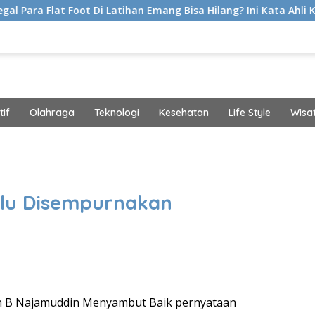
t Di Latihan Emang Bisa Hilang? Ini Kata Ahli Kemakmuran
if
Olahraga
Teknologi
Kesehatan
Life Style
Wisa
band
erlu Disempurnakan
n B Najamuddin Menyambut Baik pernyataan