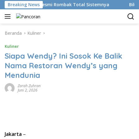
Langsung
n AI, BRMS Resmi Rombak Total Sistemnya
Breaking News
Bikin Gen Z 
ke
konten
Beranda
Kuliner
Kuliner
Siapa Wendy? Ini Sosok Ke Balik
Nama Restoran Wendy’s yang
Mendunia
Zarah Zuhran
Juni 2, 2026
Jakarta
–