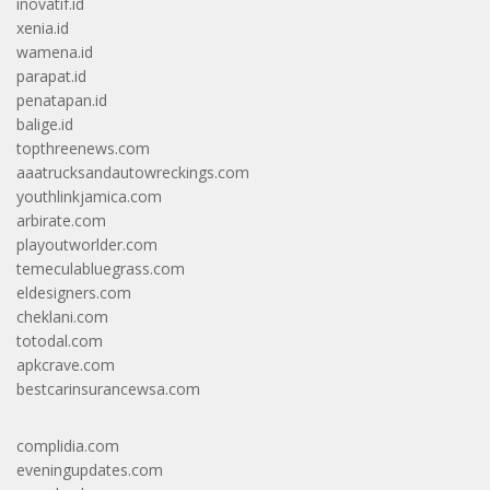
inovatif.id
xenia.id
wamena.id
parapat.id
penatapan.id
balige.id
topthreenews.com
aaatrucksandautowreckings.com
youthlinkjamica.com
arbirate.com
playoutworlder.com
temeculabluegrass.com
eldesigners.com
cheklani.com
totodal.com
apkcrave.com
bestcarinsurancewsa.com
complidia.com
eveningupdates.com