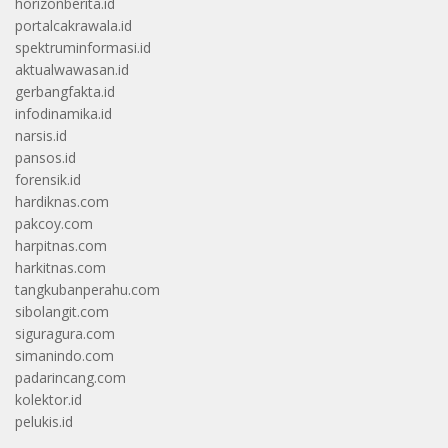
horizonberita.id
portalcakrawala.id
spektruminformasi.id
aktualwawasan.id
gerbangfakta.id
infodinamika.id
narsis.id
pansos.id
forensik.id
hardiknas.com
pakcoy.com
harpitnas.com
harkitnas.com
tangkubanperahu.com
sibolangit.com
siguragura.com
simanindo.com
padarincang.com
kolektor.id
pelukis.id