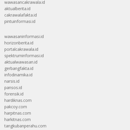
wawasancakrawala.id
aktualberita.id
cakrawalafakta.id
pintuinformasi.id
wawasaninformasi.id
horizonberita.id
portalcakrawala.id
spektruminformasi.id
aktualwawasan.id
gerbangfakta.id
infodinamika.id
narsis.id
pansos.id
forensik.id
hardiknas.com
pakcoy.com
harpitnas.com
harkitnas.com
tangkubanperahu.com