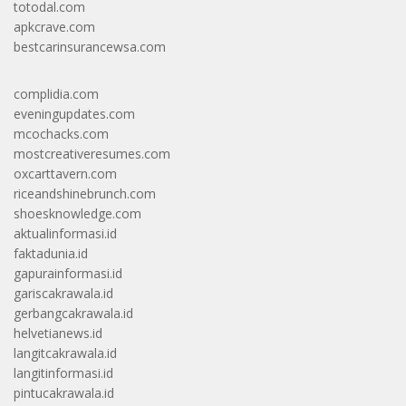
totodal.com
apkcrave.com
bestcarinsurancewsa.com
complidia.com
eveningupdates.com
mcochacks.com
mostcreativeresumes.com
oxcarttavern.com
riceandshinebrunch.com
shoesknowledge.com
aktualinformasi.id
faktadunia.id
gapurainformasi.id
gariscakrawala.id
gerbangcakrawala.id
helvetianews.id
langitcakrawala.id
langitinformasi.id
pintucakrawala.id