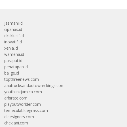
jasmani.id
cipanas.id
eksklusif.id
inovatif.id
xenia.id
wamena.id
parapat.id
penatapan.id
balige.id
topthreenews.com
aaatrucksandautowreckings.com
youthlinkjamica.com
arbirate.com
playoutworlder.com
temeculabluegrass.com
eldesigners.com
cheklani.com