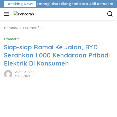
Langsung
Foot Di Latihan Emang Bisa Hilang? Ini Kata Ahli Kemakmuran
Breaking News
ke
konten
Beranda
Otomotif
Otomotif
Siap-siap Ramai Ke Jalan, BYD
Serahkan 1.000 Kendaraan Pribadi
Elektrik Di Konsumen
Zarah Zuhran
Juli 1, 2024
—