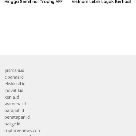
Hingga Semifinal Trophy AFF
Vietnam Lebih Layak Berhasil
bandar besar starlight princess1000 bagi bonus
jasmani.id
cipanas.id
eksklusif.id
inovatif.id
xenia.id
wamena.id
parapat.id
penatapan.id
balige.id
topthreenews.com