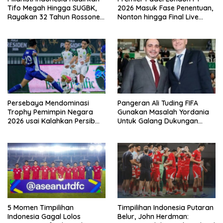
Tifo Megah Hingga SUGBK,
2026 Masuk Fase Penentuan,
Rayakan 32 Tahun Rossoneri
Nonton hingga Final Live
Kembali Hingga Tanah Air
Pemutaran Online Di VISION+
Persebaya Mendominasi
Pangeran Ali Tuding FIFA
Trophy Pemimpin Negara
Gunakan Masalah Yordania
2026 usai Kalahkan Persib
Untuk Galang Dukungan
Lewat Adu Eksekusi
Infantino
5 Momen Timpilihan
Timpilihan Indonesia Putaran
Indonesia Gagal Lolos
Belur, John Herdman: