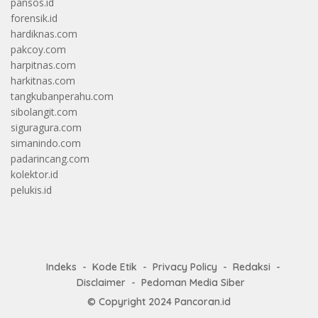
pansos.id
forensik.id
hardiknas.com
pakcoy.com
harpitnas.com
harkitnas.com
tangkubanperahu.com
sibolangit.com
siguragura.com
simanindo.com
padarincang.com
kolektor.id
pelukis.id
Indeks
Kode Etik
Privacy Policy
Redaksi
Disclaimer
Pedoman Media Siber
© Copyright 2024
Pancoran.id