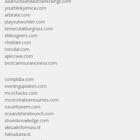
aaatrucksandautowreckings.com
youthlinkjamica.com
arbirate.com
playoutworlder.com
temeculabluegrass.com
eldesigners.com
cheklani.com
totodal.com
apkcrave.com
bestcarinsurancewsa.com
complidia.com
eveningupdates.com
mcochacks.com
mostcreativeresumes.com
oxcarttavern.com
riceandshinebrunch.com
shoesknowledge.com
aktualinformasi.id
faktadunia.id