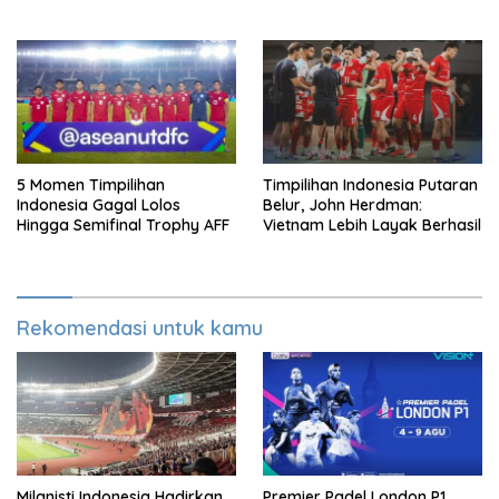
Lewat Adu Eksekusi
Infantino
5 Momen Timpilihan
Timpilihan Indonesia Putaran
Indonesia Gagal Lolos
Belur, John Herdman:
Hingga Semifinal Trophy AFF
Vietnam Lebih Layak Berhasil
Rekomendasi untuk kamu
Milanisti Indonesia Hadirkan
Premier Padel London P1