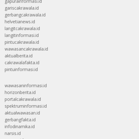
gapurainformasi.id
gariscakrawala.id
gerbangcakrawala.id
helvetianews.id
langitcakrawala.id
langitinformasi.id
pintucakrawala.id
wawasancakrawala.id
aktualberita.id
cakrawalafakta.id
pintuinformasi.id
wawasaninformasi.id
horizonberita.id
portalcakrawala.id
spektruminformasi.id
aktualwawasan.id
gerbangfakta.id
infodinamika.id
narsis.id