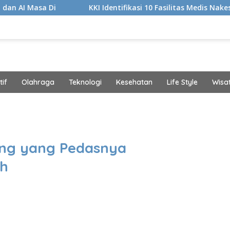
KKI Identifikasi 10 Fasilitas Medis Nakes yang Diduga K
if
Olahraga
Teknologi
Kesehatan
Life Style
Wisa
band
ng yang Pedasnya
ih