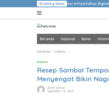
Langsung
sekusi
Navigator Infrastruktur Digital dan AI Masa Di
Breaking News
ke
konten
Beranda
Nasional
Bisnis
Otomot
Beranda
Kuliner
Kuliner
Resep Sambal Tempo
Menyengat Bikin Nag
Zarah Zuhran
September 14, 2025