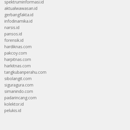
spektruminformasi.id
aktualwawasan.id
gerbangfakta.id
infodinamika.id
narsis.id
pansos.id
forensik.id
hardiknas.com
pakcoy.com
harpitnas.com
harkitnas.com
tangkubanperahu.com
sibolangit.com
siguragura.com
simanindo.com
padarincang.com
kolektor.id
pelukis.id