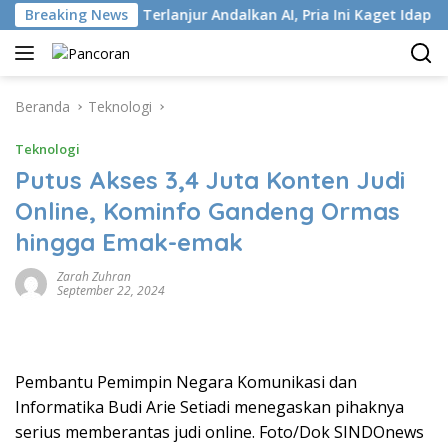
Langsung
 ISP
Breaking News
Terlanjur Andalkan AI, Pria Ini Kaget Idap Kanker 
ke
konten
Beranda
Teknologi
Teknologi
Putus Akses 3,4 Juta Konten Judi
Online, Kominfo Gandeng Ormas
hingga Emak-emak
Zarah Zuhran
September 22, 2024
Pembantu Pemimpin Negara Komunikasi dan
Informatika Budi Arie Setiadi menegaskan pihaknya
serius memberantas judi online. Foto/Dok SINDOnews