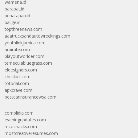
wamena.id
parapat.id
penatapan.id
balige.id
topthreenews.com
aaatrucksandautowreckings.com
youthlinkjamica.com
arbirate.com
playoutworlder.com
temeculabluegrass.com
eldesigners.com
cheklani.com
totodal.com
apkcrave.com
bestcarinsurancewsa.com
complidia.com
eveningupdates.com
mcochacks.com
mostcreativeresumes.com