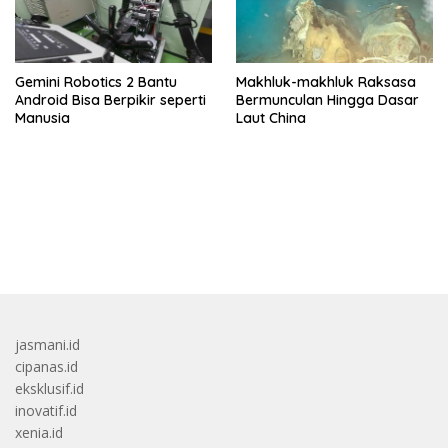
Gemini Robotics 2 Bantu
Makhluk-makhluk Raksasa
Android Bisa Berpikir seperti
Bermunculan Hingga Dasar
Manusia
Laut China
bandar besar starlight princess1000 bagi bonus
jasmani.id
cipanas.id
eksklusif.id
inovatif.id
xenia.id