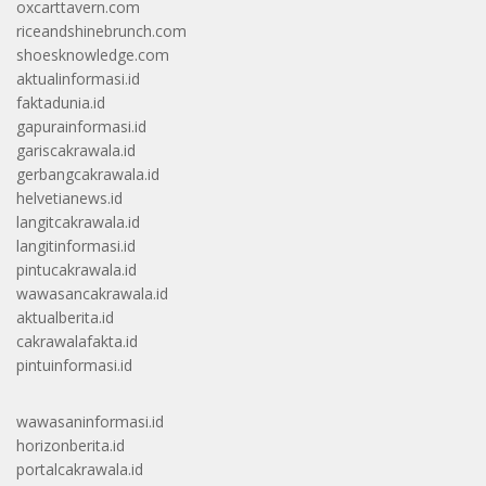
oxcarttavern.com
riceandshinebrunch.com
shoesknowledge.com
aktualinformasi.id
faktadunia.id
gapurainformasi.id
gariscakrawala.id
gerbangcakrawala.id
helvetianews.id
langitcakrawala.id
langitinformasi.id
pintucakrawala.id
wawasancakrawala.id
aktualberita.id
cakrawalafakta.id
pintuinformasi.id
wawasaninformasi.id
horizonberita.id
portalcakrawala.id