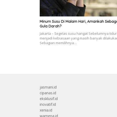
Minum Susu Di Malam Hari, Amankah Sebag
Gula Darah?
Jakarta – Segelas susu hangat Sebelumnya tidur
menjadi kebiasaan yang masih banyak dilakuka
Sebagian memilihnya…
jasmani.id
cipanas.id
eksklusif.id
inovatif.id
xenia.id
wamena.id