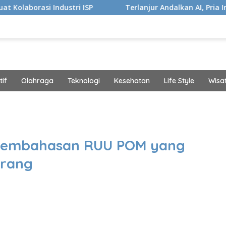
Industri ISP
Terlanjur Andalkan AI, Pria Ini Kaget Idap
if
Olahraga
Teknologi
Kesehatan
Life Style
Wisa
band
 Pembahasan RUU POM yang
erang