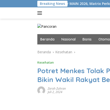
Langsung
Di VISION+
Gelar MAIN 2026, Matrix Perkuat Kolaborasi 
Breaking News
ke
konten
Beranda
Nasional
Bisnis
Otomot
Beranda
Kesehatan
Kesehatan
Potret Menkes Tolak
Bikin Wakil Rakyat B
Zarah Zuhran
Juli 2, 2024