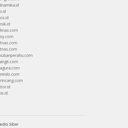
dinamika.id
s.id
os.id
sik.id
iknas.com
coy.com
itnas.com
itnas.com
kubanperahu.com
langit.com
ragura.com
nindo.com
rincang.com
tor.id
is.id
dia Siber