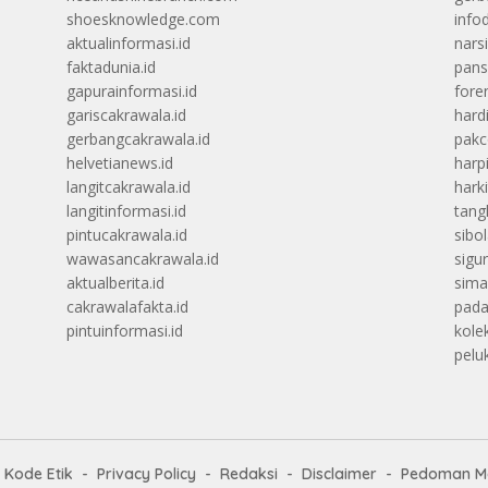
shoesknowledge.com
info
aktualinformasi.id
narsi
faktadunia.id
pans
gapurainformasi.id
foren
gariscakrawala.id
hard
gerbangcakrawala.id
pak
helvetianews.id
harp
langitcakrawala.id
hark
langitinformasi.id
tang
pintucakrawala.id
sibo
wawasancakrawala.id
sigu
aktualberita.id
sima
cakrawalafakta.id
pada
pintuinformasi.id
kolek
peluk
Kode Etik
Privacy Policy
Redaksi
Disclaimer
Pedoman Me