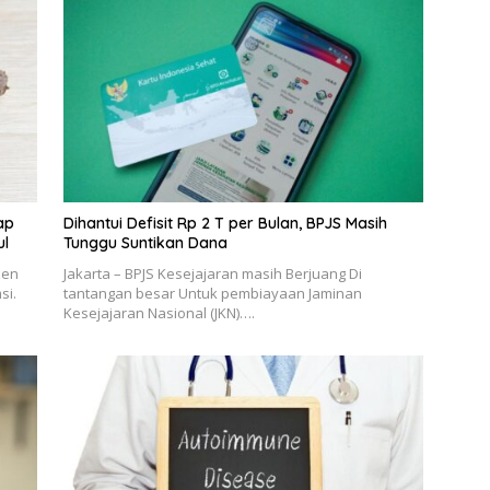
ap
Dihantui Defisit Rp 2 T per Bulan, BPJS Masih
ul
Tunggu Suntikan Dana
zen
Jakarta – BPJS Kesejajaran masih Berjuang Di
si.
tantangan besar Untuk pembiayaan Jaminan
Kesejajaran Nasional (JKN)….