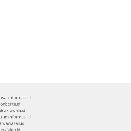
saninformasi.id
zonberita.id
alcakrawala.id
truminformasi.id
alwawasan.id
angfakta.id