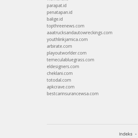
parapat.id
penatapan.id
balige.id
topthreenews.com
aaatrucksandautowreckings.com
youthlinkjamica.com
arbirate.com
playoutworlder.com
temeculabluegrass.com
eldesigners.com
cheklani.com
totodal.com
apkcrave.com
bestcarinsurancewsa.com
Indeks