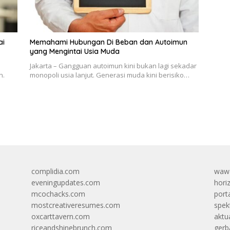
ai
Memahami Hubungan Di Beban dan Autoimun
yang Mengintai Usia Muda
Jakarta – Gangguan autoimun kini bukan lagi sekadar
n.
monopoli usia lanjut. Generasi muda kini berisiko…
complidia.com
wawa
eveningupdates.com
hori
mcochacks.com
port
mostcreativeresumes.com
spek
oxcarttavern.com
aktu
riceandshinebrunch.com
gerb