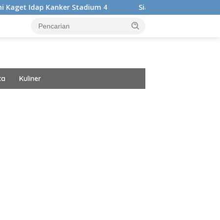
 Kanker Stadium 4
Siap Harumkan Nama Bangsa, Audrey Bi
ta
Kuliner
ar besar starlight princess1000 bagi bonus