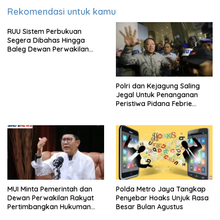
Rekomendasi untuk kamu
RUU Sistem Perbukuan
Segera Dibahas Hingga
Baleg Dewan Perwakilan
Rakyat, Willy Aditya: Literatur
Itu Citarasa Otak
Polri dan Kejagung Saling
Jegal Untuk Penanganan
Peristiwa Pidana Febrie
Adriansyah
MUI Minta Pemerintah dan
Polda Metro Jaya Tangkap
Dewan Perwakilan Rakyat
Penyebar Hoaks Unjuk Rasa
Pertimbangkan Hukuman
Besar Bulan Agustus
Mati Untuk Koruptor