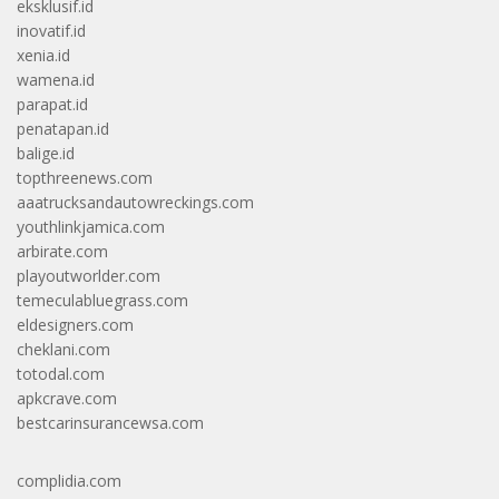
eksklusif.id
inovatif.id
xenia.id
wamena.id
parapat.id
penatapan.id
balige.id
topthreenews.com
aaatrucksandautowreckings.com
youthlinkjamica.com
arbirate.com
playoutworlder.com
temeculabluegrass.com
eldesigners.com
cheklani.com
totodal.com
apkcrave.com
bestcarinsurancewsa.com
complidia.com