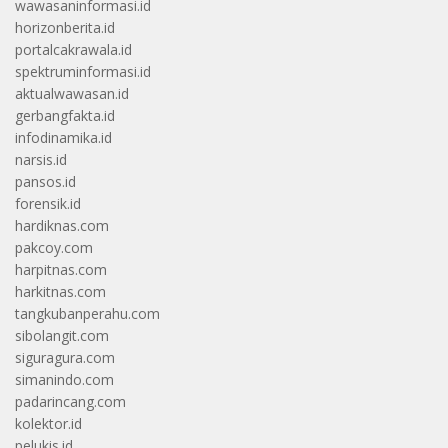
wawasaninformasi.id
horizonberita.id
portalcakrawala.id
spektruminformasi.id
aktualwawasan.id
gerbangfakta.id
infodinamika.id
narsis.id
pansos.id
forensik.id
hardiknas.com
pakcoy.com
harpitnas.com
harkitnas.com
tangkubanperahu.com
sibolangit.com
siguragura.com
simanindo.com
padarincang.com
kolektor.id
pelukis.id