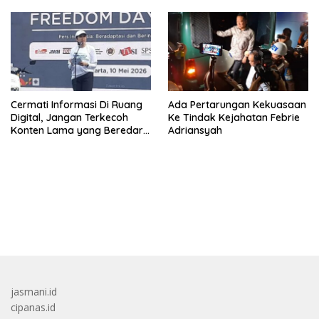
Cermati Informasi Di Ruang
Ada Pertarungan Kekuasaan
Digital, Jangan Terkecoh
Ke Tindak Kejahatan Febrie
Konten Lama yang Beredar
Adriansyah
Kembali
bandar besar starlight princess1000 bagi bonus
jasmani.id
cipanas.id