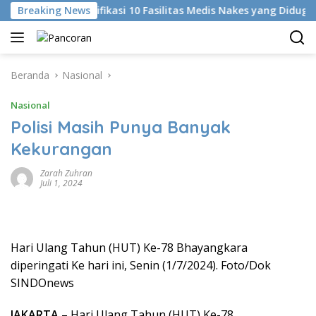
Langsung
KKI Identifikasi 10 Fasilitas Medis Nakes yang Diduga Komen
Breaking News
ke
konten
Beranda
Nasional
Nasional
Polisi Masih Punya Banyak
Kekurangan
Zarah Zuhran
Juli 1, 2024
Hari Ulang Tahun (HUT) Ke-78 Bhayangkara
diperingati Ke hari ini, Senin (1/7/2024). Foto/Dok
SINDOnews
JAKARTA
– Hari Ulang Tahun (HUT) Ke-78