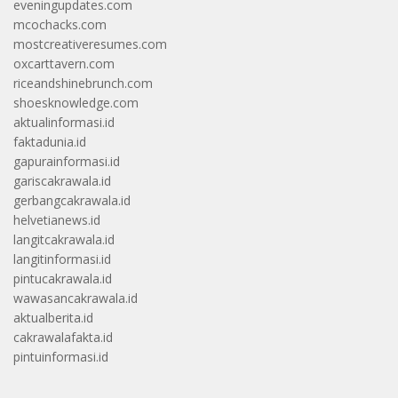
eveningupdates.com
mcochacks.com
mostcreativeresumes.com
oxcarttavern.com
riceandshinebrunch.com
shoesknowledge.com
aktualinformasi.id
faktadunia.id
gapurainformasi.id
gariscakrawala.id
gerbangcakrawala.id
helvetianews.id
langitcakrawala.id
langitinformasi.id
pintucakrawala.id
wawasancakrawala.id
aktualberita.id
cakrawalafakta.id
pintuinformasi.id