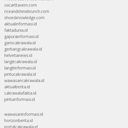
oxcarttavern.com
riceandshinebrunch.com
shoesknowledge.com
aktualinformasi.id
faktadunia.id
gapurainformasi.id
gariscakrawala.id
gerbangcakrawala.id
helvetianews.id
langitcakrawala.id
langitinformasi.id
pintucakrawala.id
wawasancakrawala.id
aktualberita.id
cakrawalafakta.id
pintuinformasi.id
wawasaninformasi.id
horizonberita.id
portalcakrawala.id