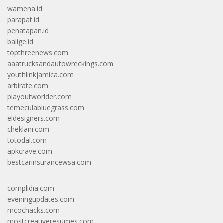
wamena.id
parapat.id
penatapan.id
balige.id
topthreenews.com
aaatrucksandautowreckings.com
youthlinkjamica.com
arbirate.com
playoutworlder.com
temeculabluegrass.com
eldesigners.com
cheklani.com
totodal.com
apkcrave.com
bestcarinsurancewsa.com
complidia.com
eveningupdates.com
mcochacks.com
mostcreativeresumes.com