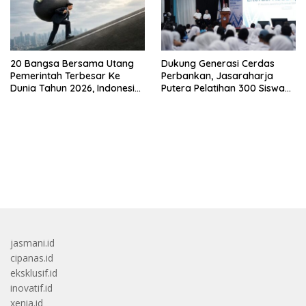
20 Bangsa Bersama Utang
Dukung Generasi Cerdas
Pemerintah Terbesar Ke
Perbankan, Jasaraharja
Dunia Tahun 2026, Indonesia
Putera Pelatihan 300 Siswa
Nomor Berapa?
Ke Makassar
bandar besar starlight princess1000 bagi bonus
jasmani.id
cipanas.id
eksklusif.id
inovatif.id
xenia.id