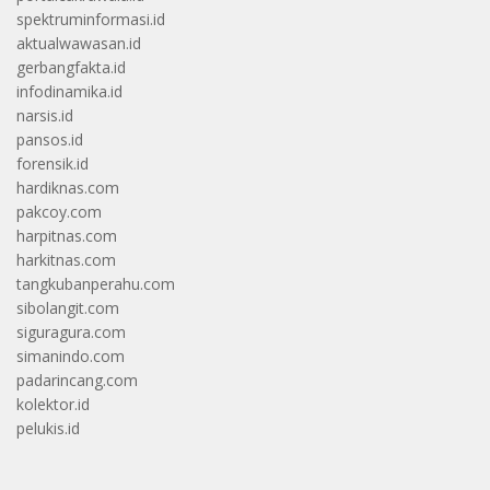
spektruminformasi.id
aktualwawasan.id
gerbangfakta.id
infodinamika.id
narsis.id
pansos.id
forensik.id
hardiknas.com
pakcoy.com
harpitnas.com
harkitnas.com
tangkubanperahu.com
sibolangit.com
siguragura.com
simanindo.com
padarincang.com
kolektor.id
pelukis.id