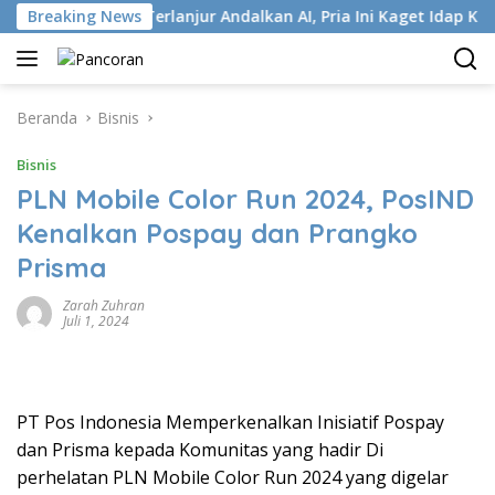
Langsung
P
Breaking News
Terlanjur Andalkan AI, Pria Ini Kaget Idap Kanker Sta
ke
konten
Beranda
Bisnis
Bisnis
PLN Mobile Color Run 2024, PosIND
Kenalkan Pospay dan Prangko
Prisma
Zarah Zuhran
Juli 1, 2024
PT Pos Indonesia Memperkenalkan Inisiatif Pospay
dan Prisma kepada Komunitas yang hadir Di
perhelatan PLN Mobile Color Run 2024 yang digelar