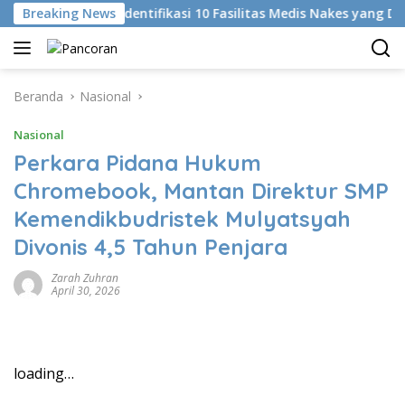
Langsung
Breaking News
KKI Identifikasi 10 Fasilitas Medis Nakes yang Diduga
ke
konten
Beranda
Nasional
Nasional
Perkara Pidana Hukum
Chromebook, Mantan Direktur SMP
Kemendikbudristek Mulyatsyah
Divonis 4,5 Tahun Penjara
Zarah Zuhran
April 30, 2026
loading…