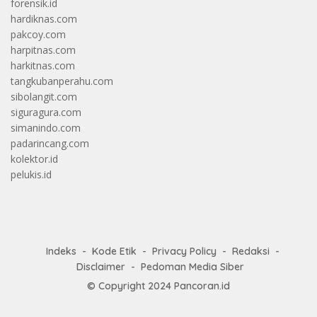
forensik.id
hardiknas.com
pakcoy.com
harpitnas.com
harkitnas.com
tangkubanperahu.com
sibolangit.com
siguragura.com
simanindo.com
padarincang.com
kolektor.id
pelukis.id
Indeks
Kode Etik
Privacy Policy
Redaksi
Disclaimer
Pedoman Media Siber
© Copyright 2024
Pancoran.id