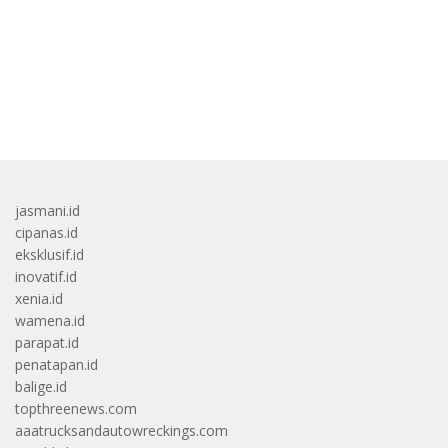
Kembali
bandar besar starlight princess1000 bagi bonus
jasmani.id
cipanas.id
eksklusif.id
inovatif.id
xenia.id
wamena.id
parapat.id
penatapan.id
balige.id
topthreenews.com
aaatrucksandautowreckings.com