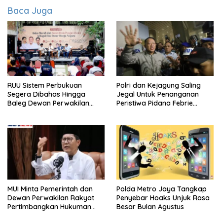
Baca Juga
RUU Sistem Perbukuan
Polri dan Kejagung Saling
Segera Dibahas Hingga
Jegal Untuk Penanganan
Baleg Dewan Perwakilan
Peristiwa Pidana Febrie
Rakyat, Willy Aditya: Literatur
Adriansyah
Itu Citarasa Otak
MUI Minta Pemerintah dan
Polda Metro Jaya Tangkap
Dewan Perwakilan Rakyat
Penyebar Hoaks Unjuk Rasa
Pertimbangkan Hukuman
Besar Bulan Agustus
Mati Untuk Koruptor