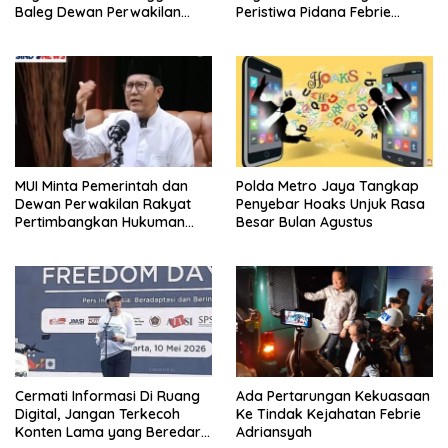
Baleg Dewan Perwakilan
Peristiwa Pidana Febrie
Rakyat, Willy Aditya: Literatur
Adriansyah
Itu Citarasa Otak
MUI Minta Pemerintah dan
Polda Metro Jaya Tangkap
Dewan Perwakilan Rakyat
Penyebar Hoaks Unjuk Rasa
Pertimbangkan Hukuman
Besar Bulan Agustus
Mati Untuk Koruptor
Cermati Informasi Di Ruang
Ada Pertarungan Kekuasaan
Digital, Jangan Terkecoh
Ke Tindak Kejahatan Febrie
Konten Lama yang Beredar
Adriansyah