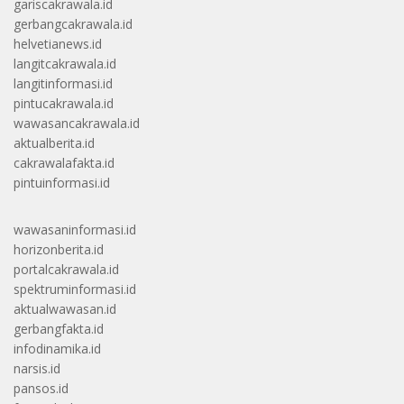
gariscakrawala.id
gerbangcakrawala.id
helvetianews.id
langitcakrawala.id
langitinformasi.id
pintucakrawala.id
wawasancakrawala.id
aktualberita.id
cakrawalafakta.id
pintuinformasi.id
wawasaninformasi.id
horizonberita.id
portalcakrawala.id
spektruminformasi.id
aktualwawasan.id
gerbangfakta.id
infodinamika.id
narsis.id
pansos.id