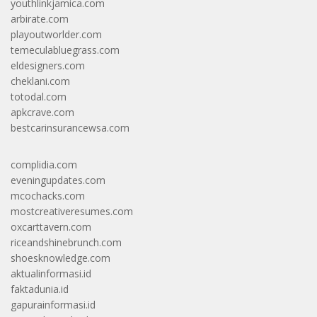
youthlinkjamica.com
arbirate.com
playoutworlder.com
temeculabluegrass.com
eldesigners.com
cheklani.com
totodal.com
apkcrave.com
bestcarinsurancewsa.com
complidia.com
eveningupdates.com
mcochacks.com
mostcreativeresumes.com
oxcarttavern.com
riceandshinebrunch.com
shoesknowledge.com
aktualinformasi.id
faktadunia.id
gapurainformasi.id