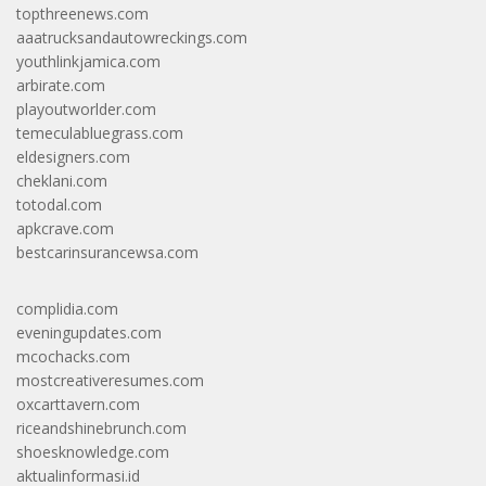
topthreenews.com
aaatrucksandautowreckings.com
youthlinkjamica.com
arbirate.com
playoutworlder.com
temeculabluegrass.com
eldesigners.com
cheklani.com
totodal.com
apkcrave.com
bestcarinsurancewsa.com
complidia.com
eveningupdates.com
mcochacks.com
mostcreativeresumes.com
oxcarttavern.com
riceandshinebrunch.com
shoesknowledge.com
aktualinformasi.id