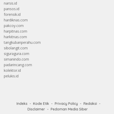
narsis.id
pansos.id
forensik.id
hardiknas.com
pakcoy.com
harpitnas.com
harkitnas.com
tangkubanperahu.com
sibolangit.com
siguragura.com
simanindo.com
padarincang.com
kolektor.id
pelukis.id
Indeks
Kode Etik
Privacy Policy
Redaksi
Disclaimer
Pedoman Media Siber