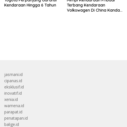
Kendaraan Hingga 6 Tahun
Terbang Kendaraan
Volkswagen Di China Kandas
Setelahnya 5 Tahun
bandar besar starlight princess1000 bagi bonus
jasmani.id
cipanas.id
eksklusif.id
inovatif.id
xenia.id
wamena.id
parapat.id
penatapan.id
balige.id