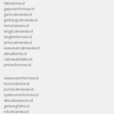
faktadunia.id
gapurainformasi.id
gariscakrawala.id
gerbangcakrawala.id
helvetianews.id
langitcakrawala.id
langitinformasi.id
pintucakrawala.id
wawasancakrawala.id
aktualberita.id
cakrawalafakta.id
pintuinformasi.id
wawasaninformasi.id
horizonberita.id
portalcakrawala.id
spektruminformasi.id
aktualwawasan.id
gerbangfakta.id
infodinamika.id