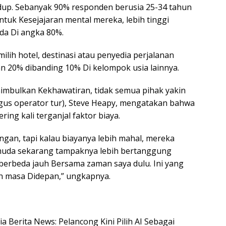
dup. Sebanyak 90% responden berusia 25-34 tahun
uk Kesejajaran mental mereka, lebih tinggi
ada Di angka 80%.
milih hotel, destinasi atau penyedia perjalanan
 20% dibanding 10% Di kelompok usia lainnya.
mbulkan Kekhawatiran, tidak semua pihak yakin
igus operator tur), Steve Heapy, mengatakan bahwa
ing kali terganjal faktor biaya.
ngan, tapi kalau biayanya lebih mahal, mereka
k muda sekarang tampaknya lebih bertanggung
berbeda jauh Bersama zaman saya dulu. Ini yang
ah masa Didepan,” ungkapnya.
ia Berita News: Pelancong Kini Pilih AI Sebagai