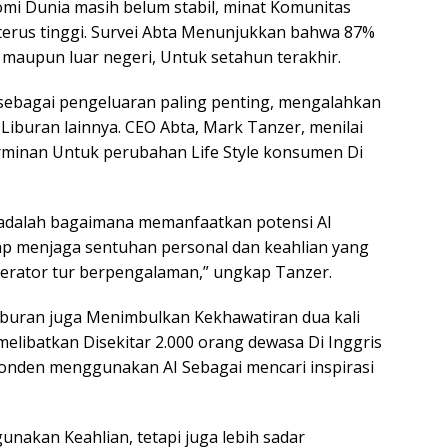
i Dunia masih belum stabil, minat Komunitas
hterus tinggi. Survei Abta Menunjukkan bahwa 87%
 maupun luar negeri, Untuk setahun terakhir.
 sebagai pengeluaran paling penting, mengalahkan
 Liburan lainnya. CEO Abta, Mark Tanzer, menilai
rminan Untuk perubahan Life Style konsumen Di
 adalah bagaimana memanfaatkan potensi AI
p menjaga sentuhan personal dan keahlian yang
perator tur berpengalaman,” ungkap Tanzer.
buran juga Menimbulkan Kekhawatiran dua kali
 melibatkan Disekitar 2.000 orang dewasa Di Inggris
onden menggunakan AI Sebagai mencari inspirasi
unakan Keahlian, tetapi juga lebih sadar