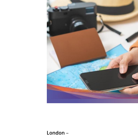
London
–