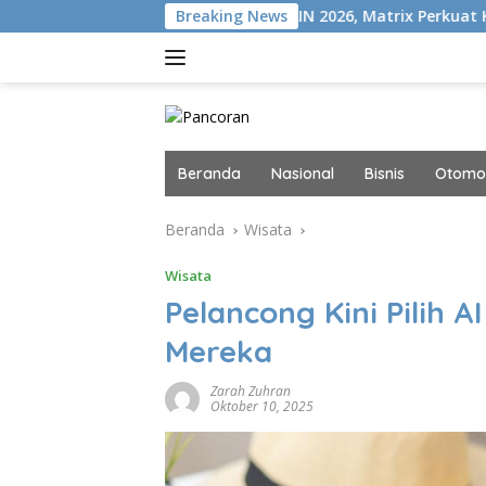
Langsung
N+
Gelar MAIN 2026, Matrix Perkuat Kolaborasi Industri 
Breaking News
ke
konten
Beranda
Nasional
Bisnis
Otomot
Beranda
Wisata
Wisata
Pelancong Kini Pilih 
Mereka
Zarah Zuhran
Oktober 10, 2025