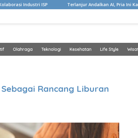
ISP
Terlanjur Andalkan AI, Pria Ini Kaget Idap Kanker S
if
Olahraga
Teknologi
Kesehatan
Life Style
Wisa
band
AI Sebagai Rancang Liburan