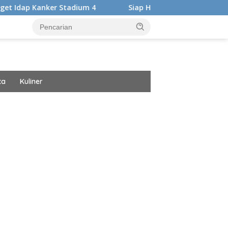
tadium 4
Siap Harumkan Nama Bangsa, Audrey Bianca Ber
ta
Kuliner
ar besar starlight princess1000 bagi bonus