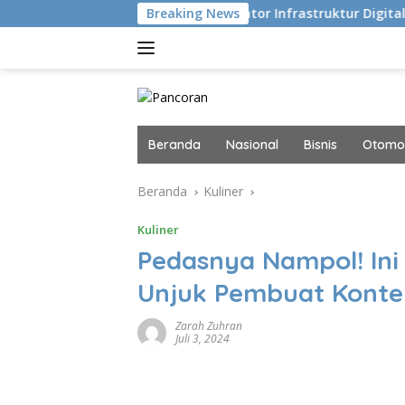
Langsung
i
Navigator Infrastruktur Digital dan AI Masa Di
Breaking News
ke
konten
Beranda
Nasional
Bisnis
Otomot
Beranda
Kuliner
Kuliner
Pedasnya Nampol! Ini
Unjuk Pembuat Konte
Zarah Zuhran
Juli 3, 2024