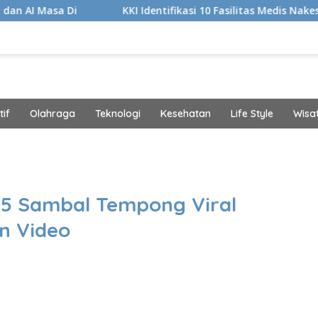
KKI Identifikasi 10 Fasilitas Medis Nakes yang Diduga Koment
if
Olahraga
Teknologi
Kesehatan
Life Style
Wisa
band
 5 Sambal Tempong Viral
n Video