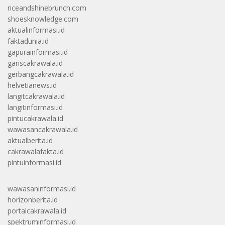
riceandshinebrunch.com
shoesknowledge.com
aktualinformasi.id
faktadunia.id
gapurainformasi.id
gariscakrawala.id
gerbangcakrawala.id
helvetianews.id
langitcakrawala.id
langitinformasi.id
pintucakrawala.id
wawasancakrawala.id
aktualberita.id
cakrawalafakta.id
pintuinformasi.id
wawasaninformasi.id
horizonberita.id
portalcakrawala.id
spektruminformasi.id