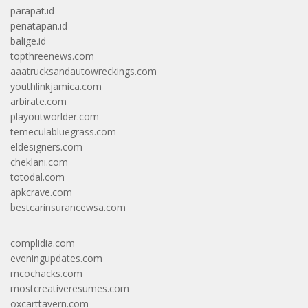
parapat.id
penatapan.id
balige.id
topthreenews.com
aaatrucksandautowreckings.com
youthlinkjamica.com
arbirate.com
playoutworlder.com
temeculabluegrass.com
eldesigners.com
cheklani.com
totodal.com
apkcrave.com
bestcarinsurancewsa.com
complidia.com
eveningupdates.com
mcochacks.com
mostcreativeresumes.com
oxcarttavern.com