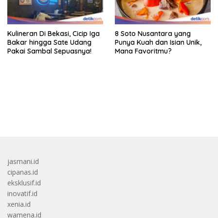
Kulineran Di Bekasi, Cicip Iga
8 Soto Nusantara yang
Bakar hingga Sate Udang
Punya Kuah dan Isian Unik,
Pakai Sambal Sepuasnya!
Mana Favoritmu?
bandar besar starlight princess1000 bagi bonus
jasmani.id
cipanas.id
eksklusif.id
inovatif.id
xenia.id
wamena.id