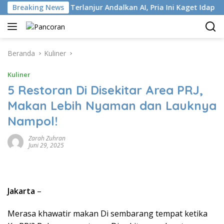
Langsung
ISP
Breaking News
Terlanjur Andalkan AI, Pria Ini Kaget Idap Kanker S
ke
konten
Beranda
Kuliner
Kuliner
5 Restoran Di Disekitar Area PRJ,
Makan Lebih Nyaman dan Lauknya
Nampol!
Zarah Zuhran
Juni 29, 2025
Jakarta
–
Merasa khawatir makan Di sembarang tempat ketika