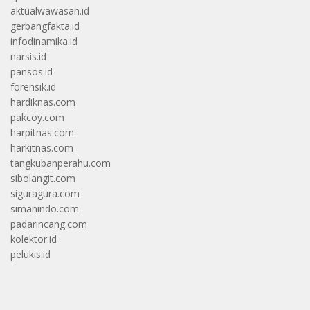
aktualwawasan.id
gerbangfakta.id
infodinamika.id
narsis.id
pansos.id
forensik.id
hardiknas.com
pakcoy.com
harpitnas.com
harkitnas.com
tangkubanperahu.com
sibolangit.com
siguragura.com
simanindo.com
padarincang.com
kolektor.id
pelukis.id