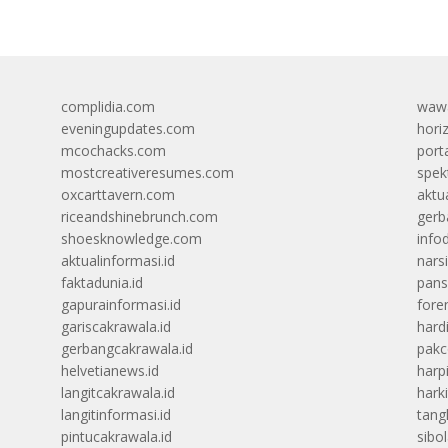
complidia.com
wawa
eveningupdates.com
hori
mcochacks.com
port
mostcreativeresumes.com
spek
oxcarttavern.com
aktu
riceandshinebrunch.com
gerb
shoesknowledge.com
info
aktualinformasi.id
narsi
faktadunia.id
pans
gapurainformasi.id
foren
gariscakrawala.id
hard
gerbangcakrawala.id
pak
helvetianews.id
harp
langitcakrawala.id
hark
langitinformasi.id
tang
pintucakrawala.id
sibo