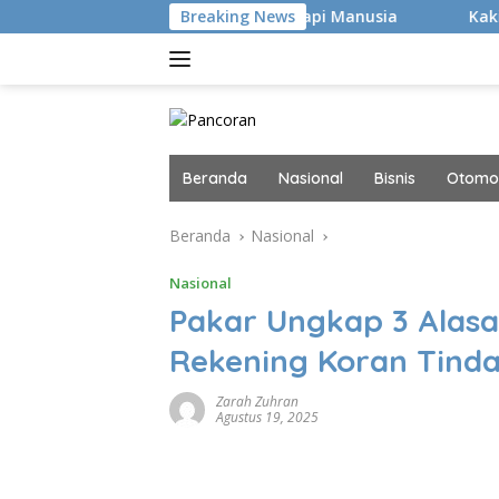
Langsung
kan Hacker Canggih, tapi Manusia
Breaking News
Kaki Pegal Para Fla
ke
konten
Beranda
Nasional
Bisnis
Otomot
Beranda
Nasional
Nasional
Pakar Ungkap 3 Alas
Rekening Koran Tind
Zarah Zuhran
Agustus 19, 2025