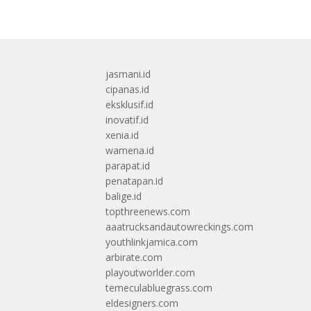
jasmani.id
cipanas.id
eksklusif.id
inovatif.id
xenia.id
wamena.id
parapat.id
penatapan.id
balige.id
topthreenews.com
aaatrucksandautowreckings.com
youthlinkjamica.com
arbirate.com
playoutworlder.com
temeculabluegrass.com
eldesigners.com