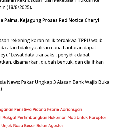
diakan kekhususan dan kekebalan hukum Ke
in (18/8/2025).
a Palma, Kejagung Proses Red Notice Cheryl
san rekening koran milik terdakwa TPPU wajib
a atau tidaknya aliran dana Lantaran dapat
y). “Lewat data transaksi, penyidik dapat
an, disamarkan, diubah bentuk, dan dialihkan
nesia News: Pakar Ungkap 3 Alasan Bank Wajib Buka
U
nganan Peristiwa Pidana Febrie Adriansyah
n Rakyat Pertimbangkan Hukuman Mati Untuk Koruptor
Unjuk Rasa Besar Bulan Agustus