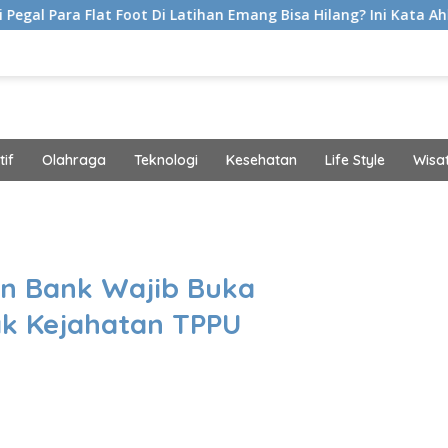
t Foot Di Latihan Emang Bisa Hilang? Ini Kata Ahli Kemakmuran
if
Olahraga
Teknologi
Kesehatan
Life Style
Wisa
band
an Bank Wajib Buka
ak Kejahatan TPPU