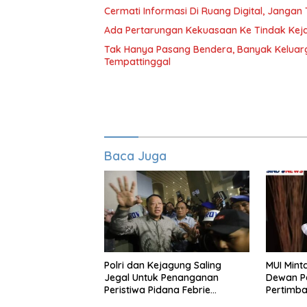
Cermati Informasi Di Ruang Digital, Janga
Ada Pertarungan Kekuasaan Ke Tindak Keja
Tak Hanya Pasang Bendera, Banyak Keluarg
Tempattinggal
Baca Juga
Polri dan Kejagung Saling
MUI Mint
Jegal Untuk Penanganan
Dewan P
Peristiwa Pidana Febrie
Pertimb
Adriansyah
Untuk Ko