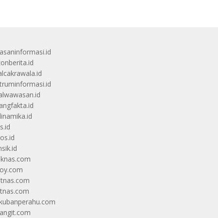
saninformasi.id
zonberita.id
alcakrawala.id
truminformasi.id
alwawasan.id
angfakta.id
dinamika.id
s.id
os.id
sik.id
iknas.com
coy.com
itnas.com
itnas.com
kubanperahu.com
langit.com