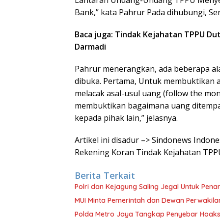
Lantaran Undang-Undang TPPU Menye
Bank,” kata Pahrur Pada dihubungi, Sen
Baca juga: Tindak Kejahatan TPPU Dut
Darmadi
Pahrur menerangkan, ada beberapa ala
dibuka. Pertama, Untuk membuktikan ad
melacak asal-usul uang (follow the mone
membuktikan bagaimana uang ditempatk
kepada pihak lain,” jelasnya.
Artikel ini disadur –> Sindonews Indo
Rekening Koran Tindak Kejahatan TPP
Berita Terkait
Polri dan Kejagung Saling Jegal Untuk Pena
MUI Minta Pemerintah dan Dewan Perwakila
Polda Metro Jaya Tangkap Penyebar Hoaks 