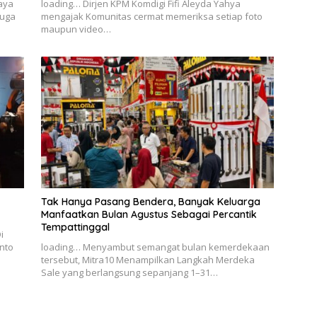
Jaya
loading… Dirjen KPM Komdigi Fifi Aleyda Yahya
duga
mengajak Komunitas cermat memeriksa setiap foto
maupun video…
Tak Hanya Pasang Bendera, Banyak Keluarga
Manfaatkan Bulan Agustus Sebagai Percantik
Tempattinggal
i
anto
loading… Menyambut semangat bulan kemerdekaan
tersebut, Mitra10 Menampilkan Langkah Merdeka
Sale yang berlangsung sepanjang 1–31…