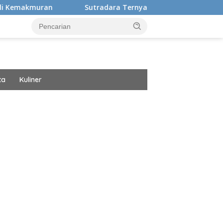
Sutradara Ternyata Ini Cinta Beberkan Pengalaman H
ta
Kuliner
ar besar starlight princess1000 bagi bonus