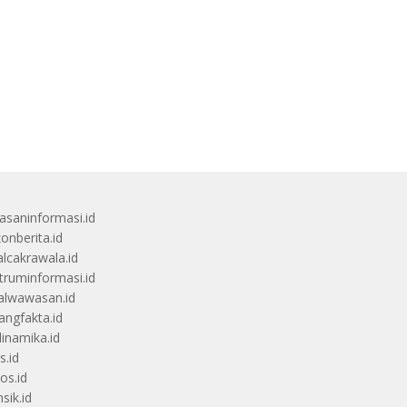
saninformasi.id
zonberita.id
alcakrawala.id
truminformasi.id
alwawasan.id
angfakta.id
dinamika.id
s.id
os.id
sik.id