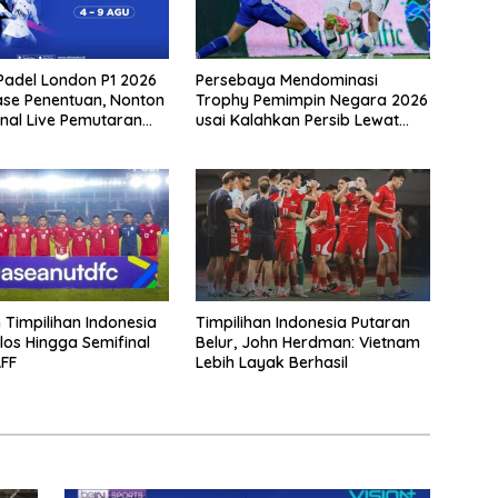
Padel London P1 2026
Persebaya Mendominasi
se Penentuan, Nonton
Trophy Pemimpin Negara 2026
inal Live Pemutaran
usai Kalahkan Persib Lewat
i VISION+
Adu Eksekusi
Timpilihan Indonesia
Timpilihan Indonesia Putaran
los Hingga Semifinal
Belur, John Herdman: Vietnam
FF
Lebih Layak Berhasil