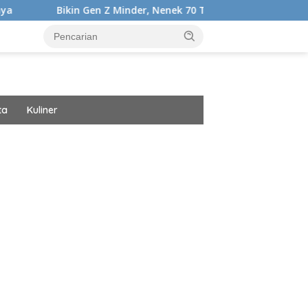
n Gen Z Minder, Nenek 70 Tahun Ini Punya Tubuh Segar dan Ber
ta
Kuliner
ar besar starlight princess1000 bagi bonus