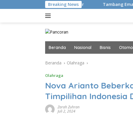
Langsung
embali Hingga Tanah Air
Breaking News
Tambang Emas RI Ini Kini Di
ke
konten
Beranda
Nasional
Bisnis
Otomot
Beranda
Olahraga
Olahraga
Nova Arianto Beberk
Timpilihan Indonesia D
Zarah Zuhran
Juli 2, 2024