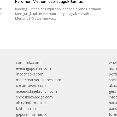
Herdman: Vietnam Lebih Layak Berhasil
r
loading… Manajer Timpilihan Indonesia John Herdman
4.
Mengungkapkan Vietnam sangat layak meraih
Menang 3-0 atas timnya…
complidia.com
wawa
eveningupdates.com
hori
mcochacks.com
port
mostcreativeresumes.com
spek
oxcarttavern.com
aktu
riceandshinebrunch.com
gerb
shoesknowledge.com
info
aktualinformasi.id
narsi
faktadunia.id
pans
gapurainformasi.id
foren