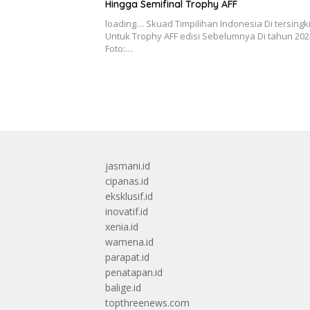
Hingga Semifinal Trophy AFF
loading… Skuad Timpilihan Indonesia Di tersingki
Untuk Trophy AFF edisi Sebelumnya Di tahun 202
Foto:…
jasmani.id
cipanas.id
eksklusif.id
inovatif.id
xenia.id
wamena.id
parapat.id
penatapan.id
balige.id
topthreenews.com