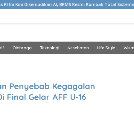
kemudikan AI, BRMS Resmi Rombak Total Sistemnya
Biki
if
Olahraga
Teknologi
Kesehatan
Life Style
Wisa
band
an Penyebab Kegagalan
i Final Gelar AFF U-16