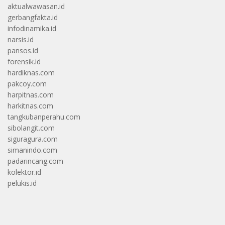
aktualwawasan.id
gerbangfakta.id
infodinamika.id
narsis.id
pansos.id
forensik.id
hardiknas.com
pakcoy.com
harpitnas.com
harkitnas.com
tangkubanperahu.com
sibolangit.com
siguragura.com
simanindo.com
padarincang.com
kolektor.id
pelukis.id