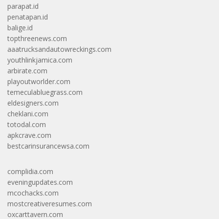
parapat.id
penatapan.id
balige.id
topthreenews.com
aaatrucksandautowreckings.com
youthlinkjamica.com
arbirate.com
playoutworlder.com
temeculabluegrass.com
eldesigners.com
cheklani.com
totodal.com
apkcrave.com
bestcarinsurancewsa.com
complidia.com
eveningupdates.com
mcochacks.com
mostcreativeresumes.com
oxcarttavern.com