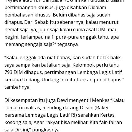
“Nyawa atau ruh daripada RUU ini kan dibuat Didalam
pertimbangan khusus, juga disahkan Didalam
pembahasan khusus. Belum dibahas saja sudah
dihapus. Dari Sebab Itu sebenarnya, kalau menurut
hemat saja, ya, jujur saja kalau cuma asal DIM, mau
begini, terlampau naif, pura-pura enggak tahu, apa
memang sengaja saja?” tegasnya.
“Kalau enggak ada niat bahas, kan sudah bolak balik
saya sampaikan batalkan saja. Kelompok perlu tahu
793 DIM dihapus, pertimbangan Lembaga Legis Latif
kenapa Undang-Undang ini dibutuhkan pun dihapus,”
tambahnya.
Di kesempatan itu juga Dewi menyentil Menkes.”Kalau
cuma formalitas, mending datang Di sini (Raker
bersama Lembaga Legis Latif RI) serahkan Kertas
kosong saja, Agar rakyat bisa melihat. Kita fair-fairan
saja Di sini,” pungkasnya.