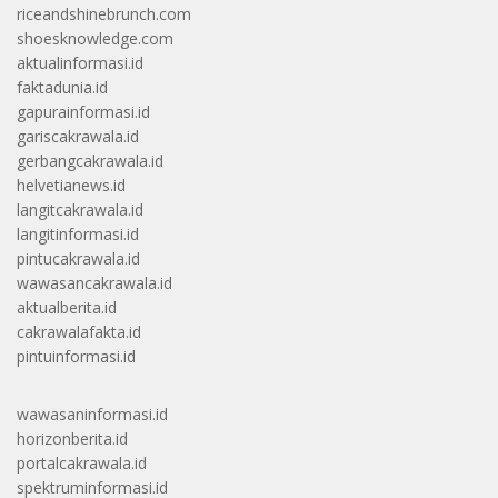
riceandshinebrunch.com
shoesknowledge.com
aktualinformasi.id
faktadunia.id
gapurainformasi.id
gariscakrawala.id
gerbangcakrawala.id
helvetianews.id
langitcakrawala.id
langitinformasi.id
pintucakrawala.id
wawasancakrawala.id
aktualberita.id
cakrawalafakta.id
pintuinformasi.id
wawasaninformasi.id
horizonberita.id
portalcakrawala.id
spektruminformasi.id