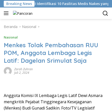
Langsung
i
Breaking News
KKI Identifikasi 10 Fasilitas Medis Nakes yang Didug
ke
konten
Beranda
Nasional
Nasional
Menkes Tolak Pembahasan RUU
POM, Anggota Lembaga Legis
Latif: Dagelan Srimulat Saja
Zarah Zuhran
Juli 2, 2024
Anggota Komisi IX Lembaga Legis Latif Dewi Asmara
mengkritik Pejabat Tingginegara Kesejaganan
(Menkes) Budi Gunadi Sadikin. Foto/TV Legislatif