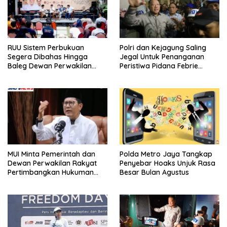
RUU Sistem Perbukuan
Polri dan Kejagung Saling
Segera Dibahas Hingga
Jegal Untuk Penanganan
Baleg Dewan Perwakilan
Peristiwa Pidana Febrie
Rakyat, Willy Aditya: Literatur
Adriansyah
Itu Citarasa Otak
MUI Minta Pemerintah dan
Polda Metro Jaya Tangkap
Dewan Perwakilan Rakyat
Penyebar Hoaks Unjuk Rasa
Pertimbangkan Hukuman
Besar Bulan Agustus
Mati Untuk Koruptor