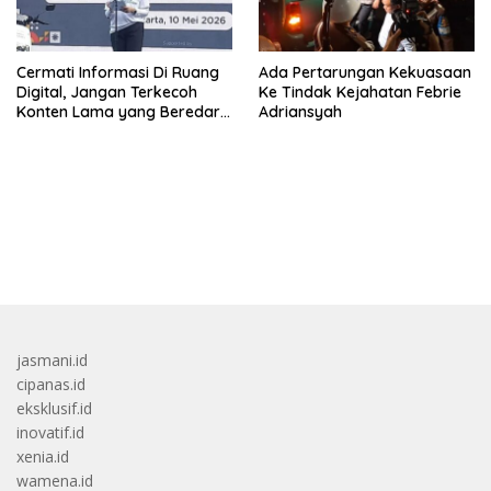
Cermati Informasi Di Ruang
Ada Pertarungan Kekuasaan
Digital, Jangan Terkecoh
Ke Tindak Kejahatan Febrie
Konten Lama yang Beredar
Adriansyah
Kembali
bandar besar starlight princess1000 bagi bonus
jasmani.id
cipanas.id
eksklusif.id
inovatif.id
xenia.id
wamena.id