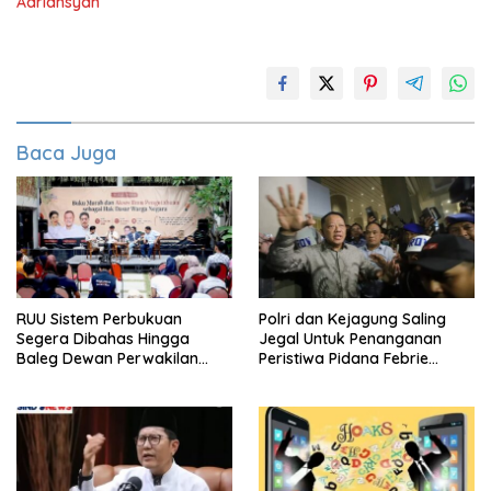
Adriansyah
Baca Juga
RUU Sistem Perbukuan
Polri dan Kejagung Saling
Segera Dibahas Hingga
Jegal Untuk Penanganan
Baleg Dewan Perwakilan
Peristiwa Pidana Febrie
Rakyat, Willy Aditya: Literatur
Adriansyah
Itu Citarasa Otak