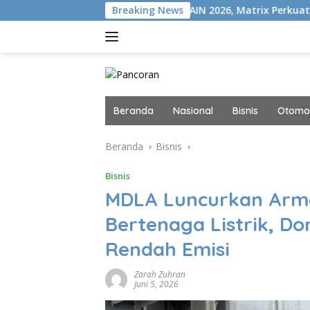
Langsung
N+
Gelar MAIN 2026, Matrix Perkuat Kolaborasi Industri 
Breaking News
ke
konten
Beranda
Nasional
Bisnis
Otomot
Beranda
Bisnis
Bisnis
MDLA Luncurkan Arma
Bertenaga Listrik, Do
Rendah Emisi
Zarah Zuhran
Juni 5, 2026