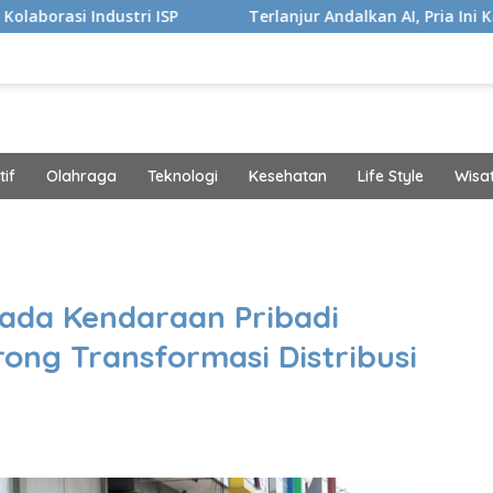
ISP
Terlanjur Andalkan AI, Pria Ini Kaget Idap Kanker S
if
Olahraga
Teknologi
Kesehatan
Life Style
Wisa
band
da Kendaraan Pribadi
rong Transformasi Distribusi