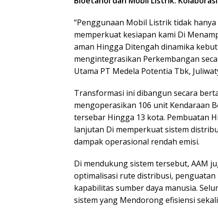
Bioetanol dan Mobil Listrik: Kolabora
“Penggunaan Mobil Listrik tidak hanya 
memperkuat kesiapan kami Di Menampilk
aman Hingga Ditengah dinamika kebutu
mengintegrasikan Perkembangan secara
Utama PT Medela Potentia Tbk, Juliwaty
Transformasi ini dibangun secara bert
mengoperasikan 106 unit Kendaraan Be
tersebar Hingga 13 kota. Pembuatan H
lanjutan Di memperkuat sistem distribu
dampak operasional rendah emisi.
Di mendukung sistem tersebut, AAM ju
optimalisasi rute distribusi, penguata
kapabilitas sumber daya manusia. Seluru
sistem yang Mendorong efisiensi sekal