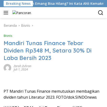
Langsung
Foot Di Latihan Emang Bisa Hilang? Ini Kata Ahli Kemakmuran
Breaking News
ke
konten
Beranda
Bisnis
Bisnis
Mandiri Tunas Finance Tebar
Dividen Rp348 M, Setara 30% Di
Laba Bersih 2023
Zarah Zuhran
Juli 1, 2024
PT Mandiri Tunas Finance memutuskan membagikan
dividen tahun Literatur 2023. FOTO/dok.SINDOnews