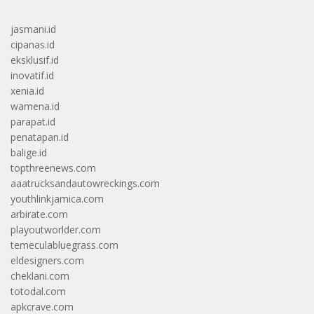
jasmani.id
cipanas.id
eksklusif.id
inovatif.id
xenia.id
wamena.id
parapat.id
penatapan.id
balige.id
topthreenews.com
aaatrucksandautowreckings.com
youthlinkjamica.com
arbirate.com
playoutworlder.com
temeculabluegrass.com
eldesigners.com
cheklani.com
totodal.com
apkcrave.com