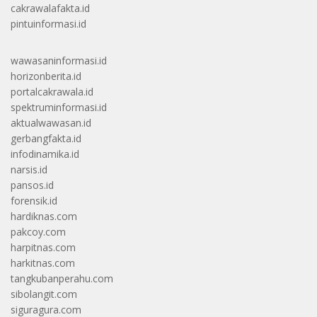
cakrawalafakta.id
pintuinformasi.id
wawasaninformasi.id
horizonberita.id
portalcakrawala.id
spektruminformasi.id
aktualwawasan.id
gerbangfakta.id
infodinamika.id
narsis.id
pansos.id
forensik.id
hardiknas.com
pakcoy.com
harpitnas.com
harkitnas.com
tangkubanperahu.com
sibolangit.com
siguragura.com