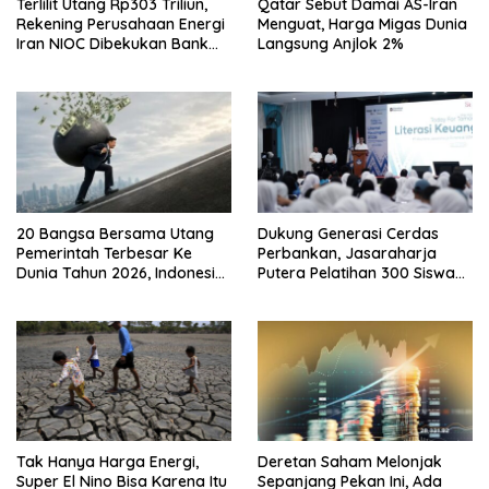
Terlilit Utang Rp303 Triliun,
Qatar Sebut Damai AS-Iran
Rekening Perusahaan Energi
Menguat, Harga Migas Dunia
Iran NIOC Dibekukan Bank
Langsung Anjlok 2%
Bangsa
20 Bangsa Bersama Utang
Dukung Generasi Cerdas
Pemerintah Terbesar Ke
Perbankan, Jasaraharja
Dunia Tahun 2026, Indonesia
Putera Pelatihan 300 Siswa
Nomor Berapa?
Ke Makassar
Tak Hanya Harga Energi,
Deretan Saham Melonjak
Super El Nino Bisa Karena Itu
Sepanjang Pekan Ini, Ada