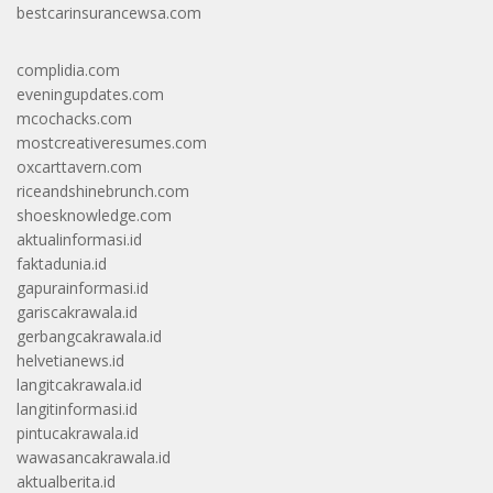
bestcarinsurancewsa.com
complidia.com
eveningupdates.com
mcochacks.com
mostcreativeresumes.com
oxcarttavern.com
riceandshinebrunch.com
shoesknowledge.com
aktualinformasi.id
faktadunia.id
gapurainformasi.id
gariscakrawala.id
gerbangcakrawala.id
helvetianews.id
langitcakrawala.id
langitinformasi.id
pintucakrawala.id
wawasancakrawala.id
aktualberita.id