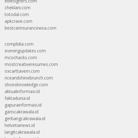
eldesigners.com
cheklani.com
totodal.com
apkcrave.com
bestcarinsurancewsa.com
complidia.com
eveningupdates.com
mcochacks.com
mostcreativeresumes.com
oxcarttavern.com
riceandshinebrunch.com
shoesknowledge.com
aktualinformasi.id
faktadunia.id
gapurainformasi.id
gariscakrawala.id
gerbangcakrawala.id
helvetianews.id
langitcakrawala.id