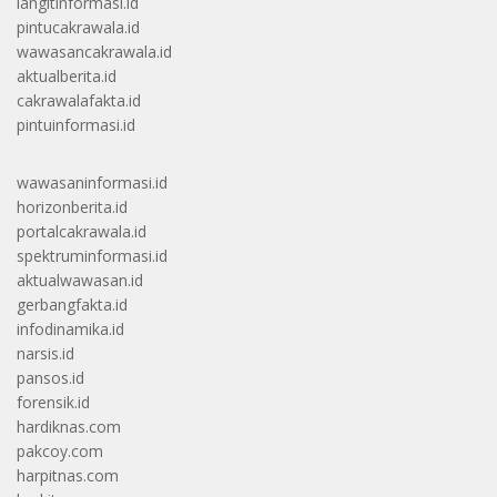
langitinformasi.id
pintucakrawala.id
wawasancakrawala.id
aktualberita.id
cakrawalafakta.id
pintuinformasi.id
wawasaninformasi.id
horizonberita.id
portalcakrawala.id
spektruminformasi.id
aktualwawasan.id
gerbangfakta.id
infodinamika.id
narsis.id
pansos.id
forensik.id
hardiknas.com
pakcoy.com
harpitnas.com