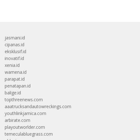
bandar besar starlight princess1000 bagi bonus
jasmani.id
cipanas.id
eksklusif.id
inovatif.id
xenia.id
wamena.id
parapat.id
penatapan.id
balige.id
topthreenews.com
aaatrucksandautowreckings.com
youthlinkjamica.com
arbirate.com
playoutworlder.com
temeculabluegrass.com