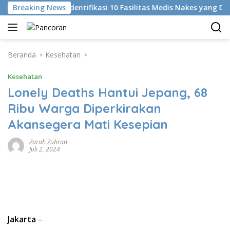
Langsung
Breaking News
KKI Identifikasi 10 Fasilitas Medis Nakes yang Diduga 
ke
konten
Beranda
Kesehatan
Kesehatan
Lonely Deaths Hantui Jepang, 68
Ribu Warga Diperkirakan
Akansegera Mati Kesepian
Zarah Zuhran
Juli 2, 2024
Jakarta
–