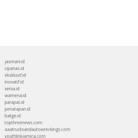
bandar besar starlight princess1000 bagi bonus
jasmani.id
cipanas.id
eksklusif.id
inovatif.id
xenia.id
wamena.id
parapat.id
penatapan.id
balige.id
topthreenews.com
aaatrucksandautowreckings.com
youthlinkjamica.com