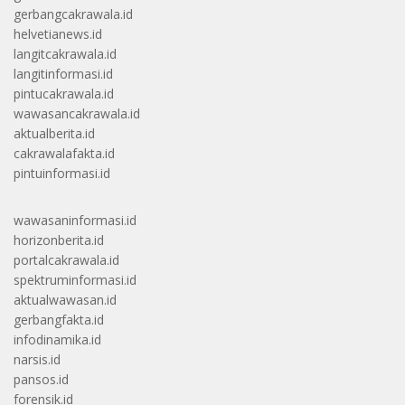
gerbangcakrawala.id
helvetianews.id
langitcakrawala.id
langitinformasi.id
pintucakrawala.id
wawasancakrawala.id
aktualberita.id
cakrawalafakta.id
pintuinformasi.id
wawasaninformasi.id
horizonberita.id
portalcakrawala.id
spektruminformasi.id
aktualwawasan.id
gerbangfakta.id
infodinamika.id
narsis.id
pansos.id
forensik.id