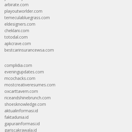
arbirate.com
playoutworlder.com
temeculabluegrass.com
eldesigners.com
cheklani.com
totodal.com
apkcrave.com
bestcarinsurancewsa.com
complidia.com
eveningupdates.com
mcochacks.com
mostcreativeresumes.com
oxcarttavern.com
riceandshinebrunch.com
shoesknowledge.com
aktualinformasi.id
faktadunia.id
gapurainformasi.id
gariscakrawala.id