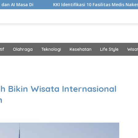
i
KKI Identifikasi 10 Fasilitas Medis Nakes yang Didug
if
Olahraga
Teknologi
Kesehatan
Life Style
Wisa
band
h Bikin Wisata Internasional
h