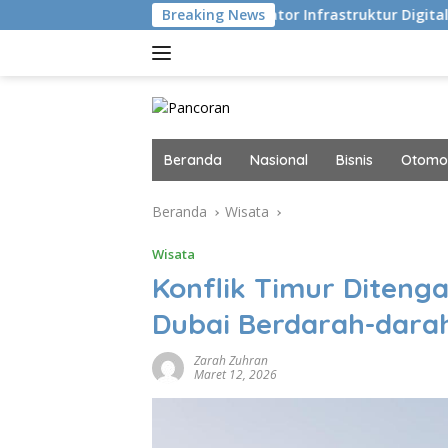
Langsung
 Eksekusi
Navigator Infrastruktur Digital dan AI Masa D
Breaking News
ke
konten
Beranda
Nasional
Bisnis
Otomot
Beranda
Wisata
Wisata
Konflik Timur Ditenga
Dubai Berdarah-dara
Zarah Zuhran
Maret 12, 2026