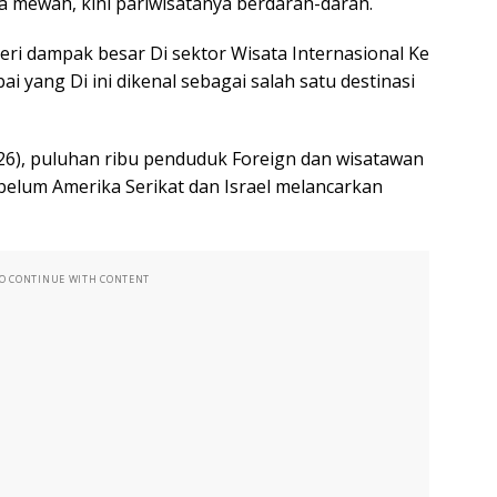
ta mewah, kini pariwisatanya berdarah-darah.
ri dampak besar Di sektor Wisata Internasional Ke
i yang Di ini dikenal sebagai salah satu destinasi
26), puluhan ribu penduduk Foreign dan wisatawan
belum Amerika Serikat dan Israel melancarkan
TO CONTINUE WITH CONTENT