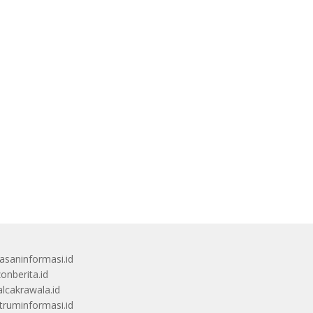
saninformasi.id
zonberita.id
alcakrawala.id
truminformasi.id