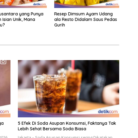
usantara yang Punya
Resep Dimsum Ayam Udang
 Isian Unik, Mana
ala Resto Didalam Saus Pedas
mu?
Gurih
ga
5 Efek Di Soda Asupan Konsumsi, Faktanya Tak
Lebih Sehat Bersama Soda Biasa
2026
Jakarta – Soda Asupan Konsumsi sering Dikatakan