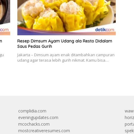
n
Resep Dimsum Ayam Udang ala Resto Didalam
Saus Pedas Gurih
Agu
Jakarta – Dimsum ayam enak ditambahkan campuran
udang agar terasa lebih gurih nikmat. Kamu bisa…
complidia.com
wawa
eveningupdates.com
hori
mcochacks.com
port
mostcreativeresumes.com
spek