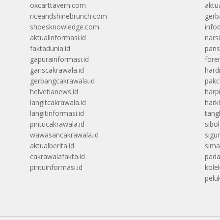
oxcarttavern.com
aktu
riceandshinebrunch.com
gerb
shoesknowledge.com
info
aktualinformasi.id
narsi
faktadunia.id
pans
gapurainformasi.id
foren
gariscakrawala.id
hard
gerbangcakrawala.id
pak
helvetianews.id
harp
langitcakrawala.id
hark
langitinformasi.id
tang
pintucakrawala.id
sibo
wawasancakrawala.id
sigu
aktualberita.id
sima
cakrawalafakta.id
pada
pintuinformasi.id
kolek
peluk