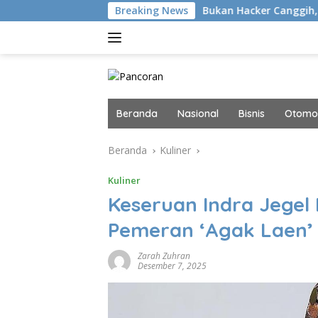
Langsung
gan Infantino
Bukan Hacker Canggih, tapi Manusia
Breaking News
ke
konten
Beranda
Nasional
Bisnis
Otomot
Beranda
Kuliner
Kuliner
Keseruan Indra Jegel
Pemeran ‘Agak Laen’
Zarah Zuhran
Desember 7, 2025