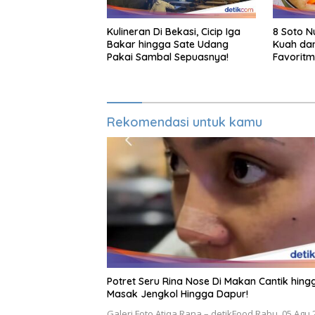
Kulineran Di Bekasi, Cicip Iga
8 Soto N
Bakar hingga Sate Udang
Kuah dan
Pakai Sambal Sepuasnya!
Favorit
Rekomendasi untuk kamu
Potret Seru Rina Nose Di Makan Cantik hing
Masak Jengkol Hingga Dapur!
Galeri Foto Atiqa Rana – detikFood Rabu, 05 Agu 