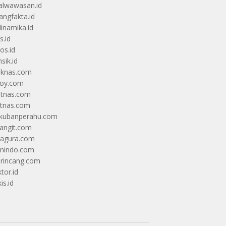
alwawasan.id
angfakta.id
dinamika.id
s.id
os.id
sik.id
iknas.com
coy.com
itnas.com
itnas.com
kubanperahu.com
langit.com
ragura.com
nindo.com
rincang.com
tor.id
is.id