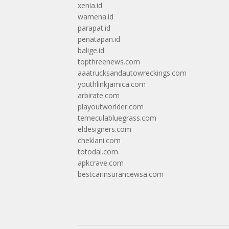
xenia.id
wamena.id
parapat.id
penatapan.id
balige.id
topthreenews.com
aaatrucksandautowreckings.com
youthlinkjamica.com
arbirate.com
playoutworlder.com
temeculabluegrass.com
eldesigners.com
cheklani.com
totodal.com
apkcrave.com
bestcarinsurancewsa.com