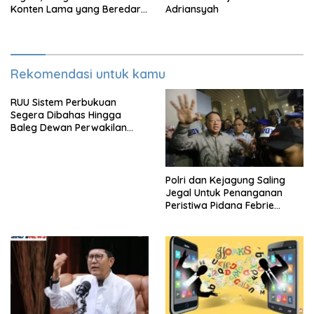
Konten Lama yang Beredar
Adriansyah
Kembali
Rekomendasi untuk kamu
RUU Sistem Perbukuan
Segera Dibahas Hingga
Baleg Dewan Perwakilan
Rakyat, Willy Aditya: Literatur
Itu Citarasa Otak
Polri dan Kejagung Saling
Jegal Untuk Penanganan
Peristiwa Pidana Febrie
Adriansyah