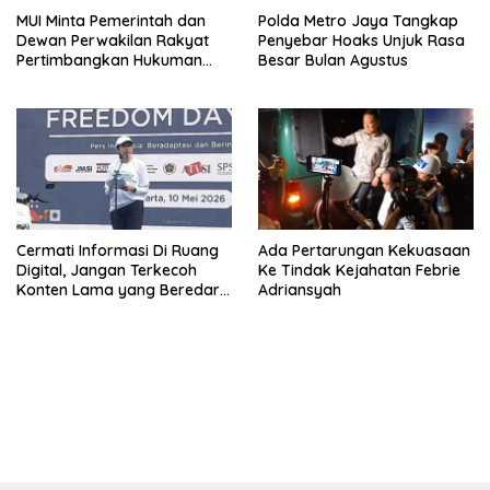
MUI Minta Pemerintah dan
Polda Metro Jaya Tangkap
Dewan Perwakilan Rakyat
Penyebar Hoaks Unjuk Rasa
Pertimbangkan Hukuman
Besar Bulan Agustus
Mati Untuk Koruptor
Cermati Informasi Di Ruang
Ada Pertarungan Kekuasaan
Digital, Jangan Terkecoh
Ke Tindak Kejahatan Febrie
Konten Lama yang Beredar
Adriansyah
Kembali
bandar besar starlight princess1000 bagi bonus