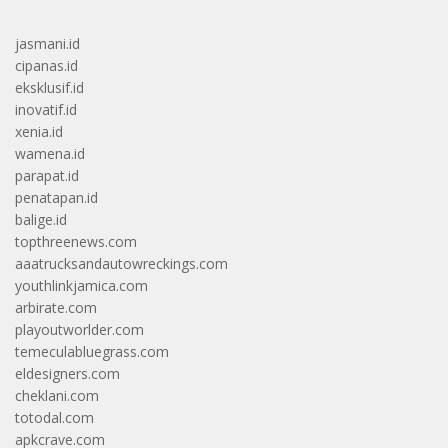
jasmani.id
cipanas.id
eksklusif.id
inovatif.id
xenia.id
wamena.id
parapat.id
penatapan.id
balige.id
topthreenews.com
aaatrucksandautowreckings.com
youthlinkjamica.com
arbirate.com
playoutworlder.com
temeculabluegrass.com
eldesigners.com
cheklani.com
totodal.com
apkcrave.com