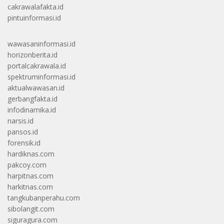
cakrawalafakta.id
pintuinformasi.id
wawasaninformasi.id
horizonberita.id
portalcakrawala.id
spektruminformasi.id
aktualwawasan.id
gerbangfakta.id
infodinamika.id
narsis.id
pansos.id
forensik.id
hardiknas.com
pakcoy.com
harpitnas.com
harkitnas.com
tangkubanperahu.com
sibolangit.com
siguragura.com