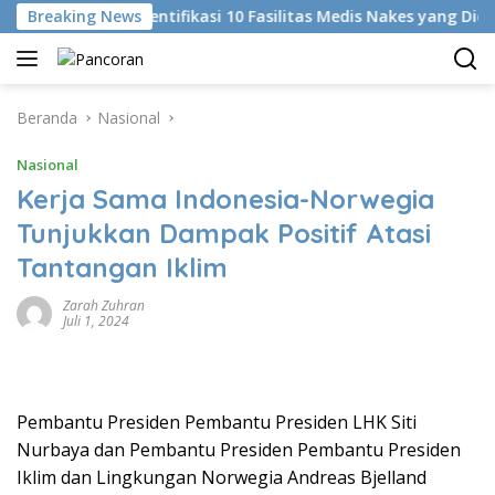
Langsung
Breaking News
KKI Identifikasi 10 Fasilitas Medis Nakes yang Diduga K
ke
konten
Beranda
Nasional
Nasional
Kerja Sama Indonesia-Norwegia
Tunjukkan Dampak Positif Atasi
Tantangan Iklim
Zarah Zuhran
Juli 1, 2024
Pembantu Presiden Pembantu Presiden LHK Siti
Nurbaya dan Pembantu Presiden Pembantu Presiden
Iklim dan Lingkungan Norwegia Andreas Bjelland