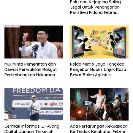
Polri dan Kejagung Saling
Jegal Untuk Penanganan
Peristiwa Pidana Febrie
Adriansyah
MUI Minta Pemerintah dan
Polda Metro Jaya Tangkap
Dewan Perwakilan Rakyat
Penyebar Hoaks Unjuk Rasa
Pertimbangkan Hukuman
Besar Bulan Agustus
Mati Untuk Koruptor
Cermati Informasi Di Ruang
Ada Pertarungan Kekuasaan
Digital, Jangan Terkecoh
Ke Tindak Kejahatan Febrie