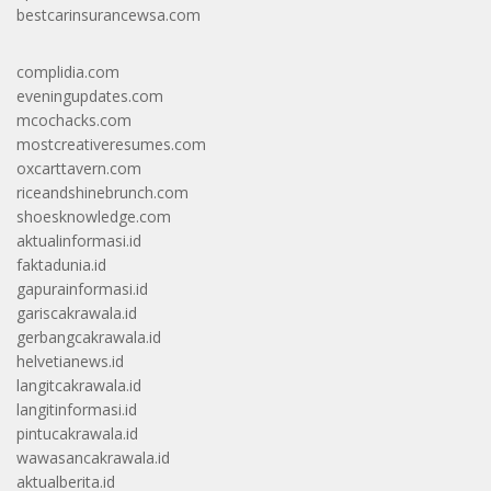
bestcarinsurancewsa.com
complidia.com
eveningupdates.com
mcochacks.com
mostcreativeresumes.com
oxcarttavern.com
riceandshinebrunch.com
shoesknowledge.com
aktualinformasi.id
faktadunia.id
gapurainformasi.id
gariscakrawala.id
gerbangcakrawala.id
helvetianews.id
langitcakrawala.id
langitinformasi.id
pintucakrawala.id
wawasancakrawala.id
aktualberita.id