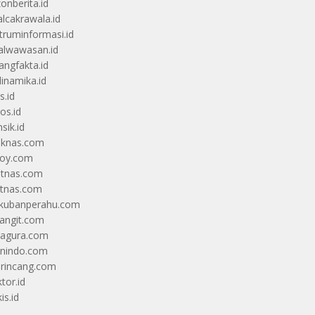
zonberita.id
alcakrawala.id
truminformasi.id
alwawasan.id
angfakta.id
dinamika.id
s.id
os.id
sik.id
iknas.com
coy.com
itnas.com
itnas.com
kubanperahu.com
langit.com
ragura.com
nindo.com
rincang.com
tor.id
is.id