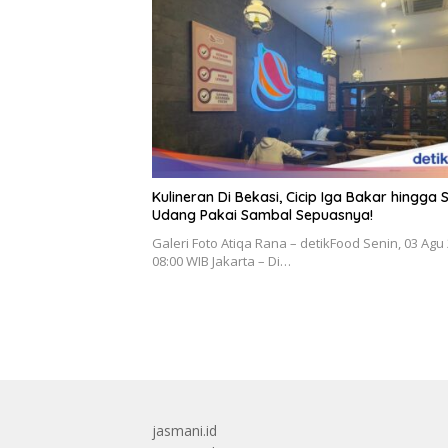
Kulineran Di Bekasi, Cicip Iga Bakar hingga 
Udang Pakai Sambal Sepuasnya!
Galeri Foto Atiqa Rana – detikFood Senin, 03 Agu
08:00 WIB Jakarta – Di…
jasmani.id