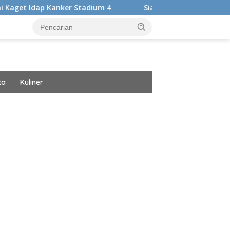
anker Stadium 4
Siap Harumkan Nama Bangsa, Audrey Bia
ta
Kuliner
ar besar starlight princess1000 bagi bonus