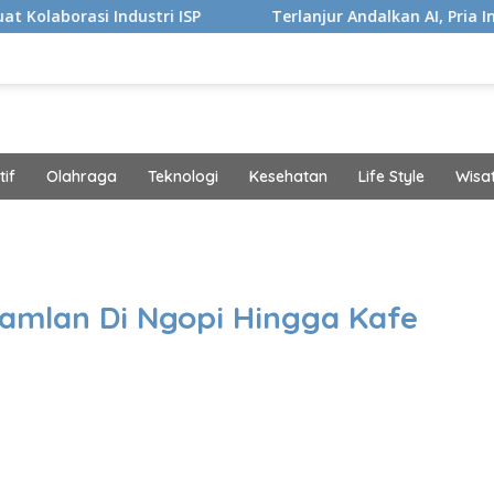
dustri ISP
Terlanjur Andalkan AI, Pria Ini Kaget Idap K
if
Olahraga
Teknologi
Kesehatan
Life Style
Wisa
band
amlan Di Ngopi Hingga Kafe