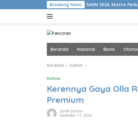
Langsung
i VISION+
Gelar MAIN 2026, Matrix Perkuat Kolaborasi In
Breaking News
ke
konten
Beranda
Nasional
Bisnis
Otomot
Beranda
Kuliner
Kuliner
Kerennya Gaya Olla R
Premium
Zarah Zuhran
Desember 11, 2024