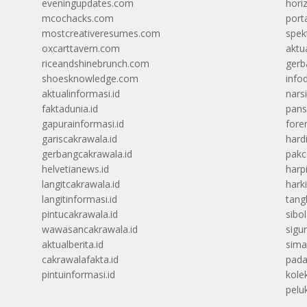
eveningupdates.com
hori
mcochacks.com
port
mostcreativeresumes.com
spek
oxcarttavern.com
aktu
riceandshinebrunch.com
gerb
shoesknowledge.com
info
aktualinformasi.id
narsi
faktadunia.id
pans
gapurainformasi.id
foren
gariscakrawala.id
hard
gerbangcakrawala.id
pak
helvetianews.id
harp
langitcakrawala.id
hark
langitinformasi.id
tang
pintucakrawala.id
sibo
wawasancakrawala.id
sigu
aktualberita.id
sima
cakrawalafakta.id
pada
pintuinformasi.id
kolek
peluk