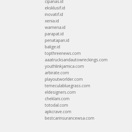
cipanas.id
eksklusif.id
inovatif.id
xenia.id
wamena.id
parapat.id
penatapan.id
balige.id
topthreenews.com
aaatrucksandautowreckings.com
youthlinkjamica.com
arbirate.com
playoutworlder.com
temeculabluegrass.com
eldesigners.com
cheklani.com
totodal.com
apkcrave.com
bestcarinsurancewsa.com