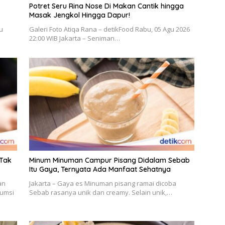
Potret Seru Rina Nose Di Makan Cantik hingga
Masak Jengkol Hingga Dapur!
gu
Galeri Foto Atiqa Rana – detikFood Rabu, 05 Agu 2026
22:00 WIB Jakarta – Seniman…
 Tak
Minum Minuman Campur Pisang Didalam Sebab
Itu Gaya, Ternyata Ada Manfaat Sehatnya
an
Jakarta – Gaya es Minuman pisang ramai dicoba
sumsi
Sebab rasanya unik dan creamy. Selain unik,…