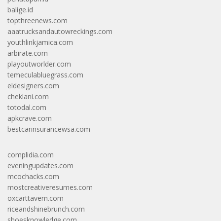
balige.id
topthreenews.com
aaatrucksandautowreckings.com
youthlinkjamica.com
arbirate.com
playoutworlder.com
temeculabluegrass.com
eldesigners.com
cheklani.com
totodal.com
apkcrave.com
bestcarinsurancewsa.com
complidia.com
eveningupdates.com
mcochacks.com
mostcreativeresumes.com
oxcarttavern.com
riceandshinebrunch.com
shoesknowledge.com