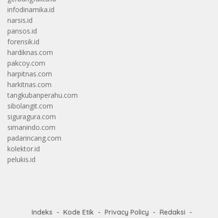
infodinamika.id
narsis.id
pansos.id
forensik.id
hardiknas.com
pakcoy.com
harpitnas.com
harkitnas.com
tangkubanperahu.com
sibolangit.com
siguragura.com
simanindo.com
padarincang.com
kolektor.id
pelukis.id
Indeks
Kode Etik
Privacy Policy
Redaksi