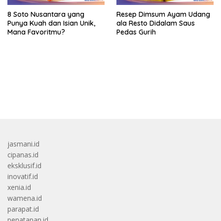
8 Soto Nusantara yang
Resep Dimsum Ayam Udang
Punya Kuah dan Isian Unik,
ala Resto Didalam Saus
Mana Favoritmu?
Pedas Gurih
bandar besar starlight princess1000 bagi bonus
jasmani.id
cipanas.id
eksklusif.id
inovatif.id
xenia.id
wamena.id
parapat.id
penatapan.id