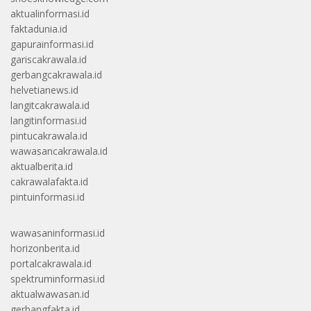
aktualinformasi.id
faktadunia.id
gapurainformasi.id
gariscakrawala.id
gerbangcakrawala.id
helvetianews.id
langitcakrawala.id
langitinformasi.id
pintucakrawala.id
wawasancakrawala.id
aktualberita.id
cakrawalafakta.id
pintuinformasi.id
wawasaninformasi.id
horizonberita.id
portalcakrawala.id
spektruminformasi.id
aktualwawasan.id
gerbangfakta.id