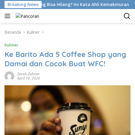
Langsung
tihan Emang Bisa Hilang? Ini Kata Ahli Kemakmuran
Breaking News
Sutr
ke
konten
Beranda
Kuliner
Kuliner
Ke Barito Ada 5 Coffee Shop yang
Damai dan Cocok Buat WFC!
Zarah Zuhran
April 19, 2026