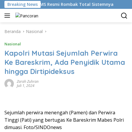
Langsung
mudikan AI, BRMS Resmi Rombak Total Sistemnya
Breaking News
Bikin
ke
konten
Beranda
Nasional
Nasional
Kapolri Mutasi Sejumlah Perwira
Ke Bareskrim, Ada Penyidik Utama
hingga Dirtipideksus
Zarah Zuhran
Juli 1, 2024
Sejumlah perwira menengah (Pamen) dan Perwira
Tinggi (Pati) yang bertugas Ke Bareskrim Mabes Polri
dimuasi. Foto/SINDOnews