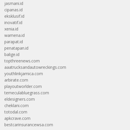
jasmani.id
cipanas.id
eksklusif.id
inovatif.id
xenia.id
wamena.id
parapat.id
penatapan.id
balige.id
topthreenews.com
aaatrucksandautowreckings.com
youthlinkjamica.com
arbirate.com
playoutworlder.com
temeculabluegrass.com
eldesigners.com
cheklani.com
totodal.com
apkcrave.com
bestcarinsurancewsa.com