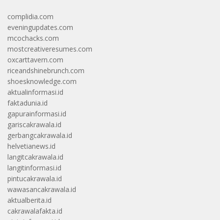
complidia.com
eveningupdates.com
mcochacks.com
mostcreativeresumes.com
oxcarttavern.com
riceandshinebrunch.com
shoesknowledge.com
aktualinformasi.id
faktadunia.id
gapurainformasi.id
gariscakrawala.id
gerbangcakrawala.id
helvetianews.id
langitcakrawala.id
langitinformasi.id
pintucakrawala.id
wawasancakrawala.id
aktualberita.id
cakrawalafakta.id