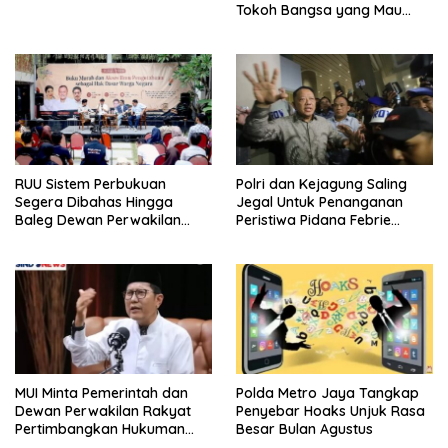
Tokoh Bangsa yang Mau
Karena Itu Dewan Pengawas
RUU Sistem Perbukuan
Polri dan Kejagung Saling
Segera Dibahas Hingga
Jegal Untuk Penanganan
Baleg Dewan Perwakilan
Peristiwa Pidana Febrie
Rakyat, Willy Aditya: Literatur
Adriansyah
Itu Citarasa Otak
MUI Minta Pemerintah dan
Polda Metro Jaya Tangkap
Dewan Perwakilan Rakyat
Penyebar Hoaks Unjuk Rasa
Pertimbangkan Hukuman
Besar Bulan Agustus
Mati Untuk Koruptor