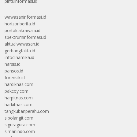
pintuinformasi.id
wawasaninformasi.id
horizonberita.id
portalcakrawala.id
spektruminformasi.id
aktualwawasan.id
gerbangfakta.id
infodinamika.id
narsis.id
pansos.id
forensik.id
hardiknas.com
pakcoy.com
harpitnas.com
harkitnas.com
tangkubanperahu.com
sibolangit.com
siguragura.com
simanindo.com