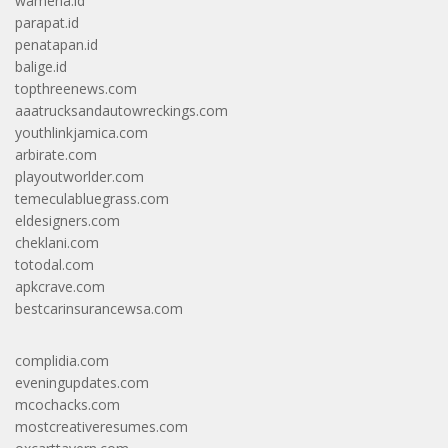
wamena.id
parapat.id
penatapan.id
balige.id
topthreenews.com
aaatrucksandautowreckings.com
youthlinkjamica.com
arbirate.com
playoutworlder.com
temeculabluegrass.com
eldesigners.com
cheklani.com
totodal.com
apkcrave.com
bestcarinsurancewsa.com
complidia.com
eveningupdates.com
mcochacks.com
mostcreativeresumes.com