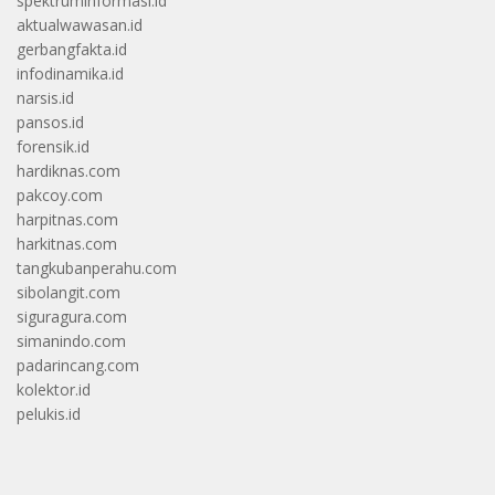
spektruminformasi.id
aktualwawasan.id
gerbangfakta.id
infodinamika.id
narsis.id
pansos.id
forensik.id
hardiknas.com
pakcoy.com
harpitnas.com
harkitnas.com
tangkubanperahu.com
sibolangit.com
siguragura.com
simanindo.com
padarincang.com
kolektor.id
pelukis.id