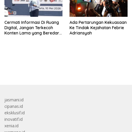
Cermati Informasi Di Ruang
Ada Pertarungan Kekuasaan
Digital, Jangan Terkecoh
Ke Tindak Kejahatan Febrie
Konten Lama yang Beredar
Adriansyah
Kembali
bandar besar starlight princess1000 bagi bonus
jasmani.id
cipanas.id
eksklusif.id
inovatif.id
xenia.id