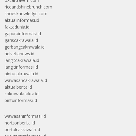
oxcarttavern.com
riceandshinebrunch.com
shoesknowledge.com
aktualinformasi.id
faktadunia.id
gapurainformasi.id
gariscakrawala.id
gerbangcakrawala.id
helvetianews.id
langitcakrawala.id
langitinformasi.id
pintucakrawala.id
wawasancakrawala.id
aktualberita.id
cakrawalafakta.id
pintuinformasi.id
wawasaninformasi.id
horizonberita.id
portalcakrawala.id