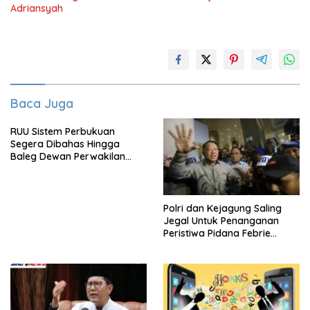
Adriansyah
Baca Juga
RUU Sistem Perbukuan
Segera Dibahas Hingga
Baleg Dewan Perwakilan
Rakyat, Willy Aditya: Literatur
Itu Citarasa Otak
Polri dan Kejagung Saling
Jegal Untuk Penanganan
Peristiwa Pidana Febrie
Adriansyah