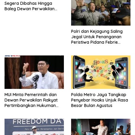
Segera Dibahas Hingga
Baleg Dewan Perwakilan
Rakyat, Willy Aditya: Literatur
Itu Citarasa Otak
Polri dan Kejagung Saling
Jegal Untuk Penanganan
Peristiwa Pidana Febrie
Adriansyah
MUI Minta Pemerintah dan
Polda Metro Jaya Tangkap
Dewan Perwakilan Rakyat
Penyebar Hoaks Unjuk Rasa
Pertimbangkan Hukuman
Besar Bulan Agustus
Mati Untuk Koruptor