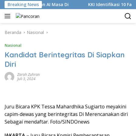
Langsung
tur Digital dan AI Masa Di
Breaking News
KKI Identifikasi 10 Fasilit
ke
konten
Beranda
Nasional
Nasional
Kandidat Berintegritas Di Siapkan
Diri
Zarah Zuhran
Juli 3, 2024
Juru Bicara KPK Tessa Mahardhika Sugiarto meyakini
capim-dewas yang berintegritas Di Merencanakan diri
Sebagai mendaftar. Foto/SINDOnews
JAKARTA
– Juru Bicara Komisi Pemberantasan