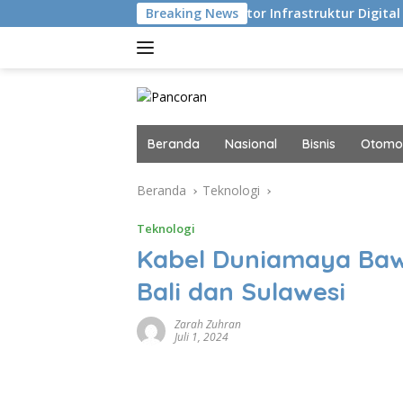
Langsung
 Eksekusi
Navigator Infrastruktur Digital dan AI Masa 
Breaking News
ke
konten
Beranda
Nasional
Bisnis
Otomot
Beranda
Teknologi
Teknologi
Kabel Duniamaya Ba
Bali dan Sulawesi
Zarah Zuhran
Juli 1, 2024