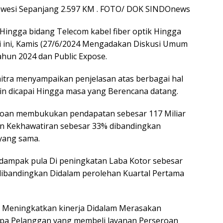
lawesi Sepanjang 2.597 KM . FOTO/ DOK SINDOnews
ingga bidang Telecom kabel fiber optik Hingga
ri ini, Kamis (27/6/2024 Mengadakan Diskusi Umum
un 2024 dan Public Expose.
mitra menyampaikan penjelasan atas berbagai hal
gin dicapai Hingga masa yang Berencana datang.
eroan membukukan pendapatan sebesar 117 Miliar
an Kekhawatiran sebesar 33% dibandingkan
yang sama.
dampak pula Di peningkatan Laba Kotor sebesar
dibandingkan Didalam perolehan Kuartal Pertama
il Meningkatkan kinerja Didalam Merasakan
pa Pelanggan yang membeli layanan Perseroan