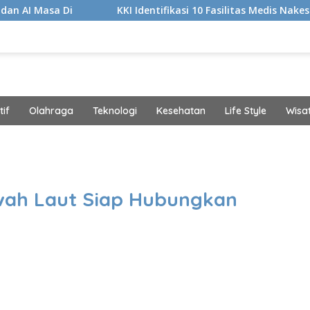
Di
KKI Identifikasi 10 Fasilitas Medis Nakes yang Didu
if
Olahraga
Teknologi
Kesehatan
Life Style
Wisa
band
wah Laut Siap Hubungkan