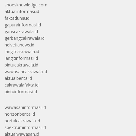
shoesknowledge.com
aktualinformasi.id
faktadunia.id
gapurainformasi.id
gariscakrawala.id
gerbangcakrawala.id
helvetianews.id
langitcakrawala.id
langitinformasi.id
pintucakrawala.id
wawasancakrawala.id
aktualberita.id
cakrawalafakta.id
pintuinformasi.id
wawasaninformasi.id
horizonberita.id
portalcakrawala.id
spektruminformasi.id
aktualwawasan.id