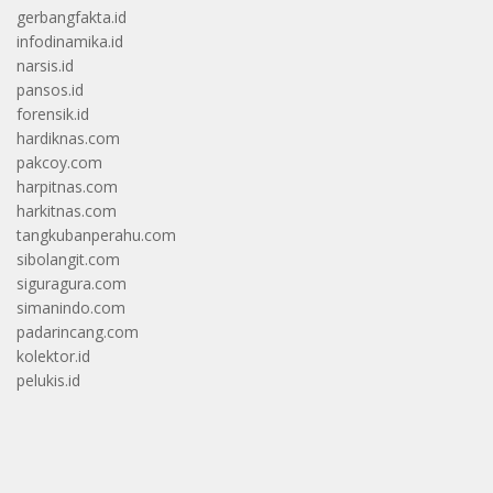
gerbangfakta.id
infodinamika.id
narsis.id
pansos.id
forensik.id
hardiknas.com
pakcoy.com
harpitnas.com
harkitnas.com
tangkubanperahu.com
sibolangit.com
siguragura.com
simanindo.com
padarincang.com
kolektor.id
pelukis.id