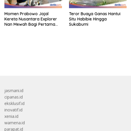
Momen Prabowo Jajal
Teror Buaya Ganas Hantui
Kereta Nusantara Explorer
Situ Habibie Hingga
Nan Mewah Bagi Pertama
Sukabumi
Kali
bandar besar starlight princess1000 bagi bonus
jasmani.id
cipanas.id
eksklusif.id
inovatif.id
xenia.id
wamena.id
parapat.id