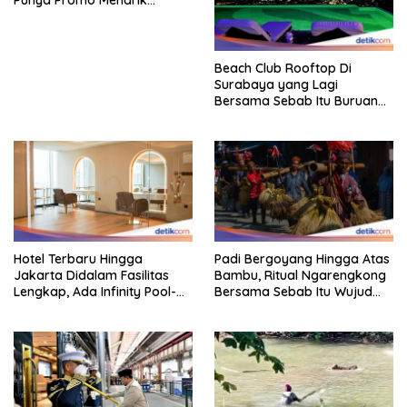
Punya Promo Menarik
Perhatian Bikin Adem
Beach Club Rooftop Di
Surabaya yang Lagi
Bersama Sebab Itu Buruan
Staycation
Hotel Terbaru Hingga
Padi Bergoyang Hingga Atas
Jakarta Didalam Fasilitas
Bambu, Ritual Ngarengkong
Lengkap, Ada Infinity Pool-
Bersama Sebab Itu Wujud
Sky Lounge
Syukur Warga Citorek