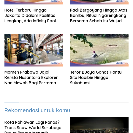
Hotel Terbaru Hingga
Padi Bergoyang Hingga Atas
Jakarta Didalam Fasilitas
Bambu, Ritual Ngarengkong
Lengkap, Ada Infinity Pool-
Bersama Sebab Itu Wujud
Sky Lounge
Syukur Warga Citorek
Momen Prabowo Jajal
Teror Buaya Ganas Hantui
Kereta Nusantara Explorer
Situ Habibie Hingga
Nan Mewah Bagi Pertama
Sukabumi
Kali
Rekomendasi untuk kamu
Kota Pahlawan Lagi Panas?
Trans Snow World Surabaya