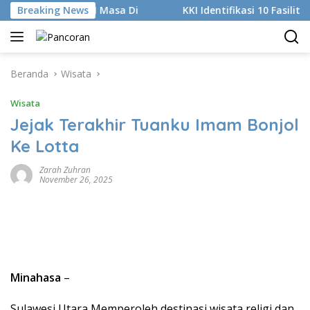
Langsung
Digital dan AI Masa Di
Breaking News
KKI Identifikasi 10 Fasilitas Me
ke
konten
Beranda
Wisata
Wisata
Jejak Terakhir Tuanku Imam Bonjol
Ke Lotta
Zarah Zuhran
November 26, 2025
Minahasa
–
Sulawesi Utara Memperoleh destinasi wisata religi dan