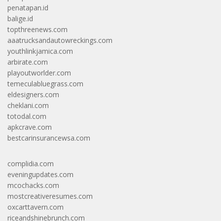
penatapan.id
balige.id
topthreenews.com
aaatrucksandautowreckings.com
youthlinkjamica.com
arbirate.com
playoutworlder.com
temeculabluegrass.com
eldesigners.com
cheklani.com
totodal.com
apkcrave.com
bestcarinsurancewsa.com
complidia.com
eveningupdates.com
mcochacks.com
mostcreativeresumes.com
oxcarttavern.com
riceandshinebrunch.com