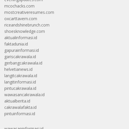
mcochacks.com
mostcreativeresumes.com
oxcarttavern.com
riceandshinebrunch.com
shoesknowledge.com
aktualinformasi.id
faktadunia.id
gapurainformasi.id
gariscakrawala.id
gerbangcakrawala.id
helvetianews.id
langitcakrawala.id
langitinformasi.id
pintucakrawala.id
wawasancakrawala.id
aktualberita.id
cakrawalafakta.id
pintuinformasi.id
wawasaninformasi.id