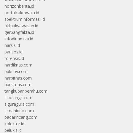
horizonberita.id
portalcakrawala.id
spektruminformasi.id
aktualwawasan.id
gerbangfakta.id
infodinamika.id
narsis.id
pansos.id
forensik.id
hardiknas.com
pakcoy.com
harpitnas.com
harkitnas.com
tangkubanperahu.com
sibolangit.com
siguragura.com
simanindo.com
padarincang.com
kolektor.id
pelukis.id