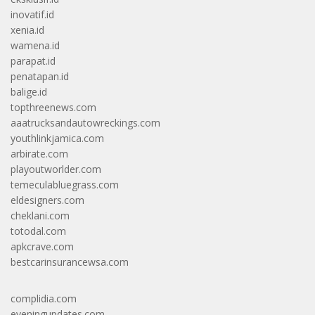
inovatif.id
xenia.id
wamena.id
parapat.id
penatapan.id
balige.id
topthreenews.com
aaatrucksandautowreckings.com
youthlinkjamica.com
arbirate.com
playoutworlder.com
temeculabluegrass.com
eldesigners.com
cheklani.com
totodal.com
apkcrave.com
bestcarinsurancewsa.com
complidia.com
eveningupdates.com