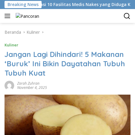
Langsung
dentifikasi 10 Fasilitas Medis Nakes yang Diduga Komentar Nire
Breaking News
ke
konten
Beranda
Kuliner
Kuliner
Jangan Lagi Dihindari! 5 Makanan
‘Buruk’ Ini Bikin Dayatahan Tubuh
Tubuh Kuat
Zarah Zuhran
November 4, 2025