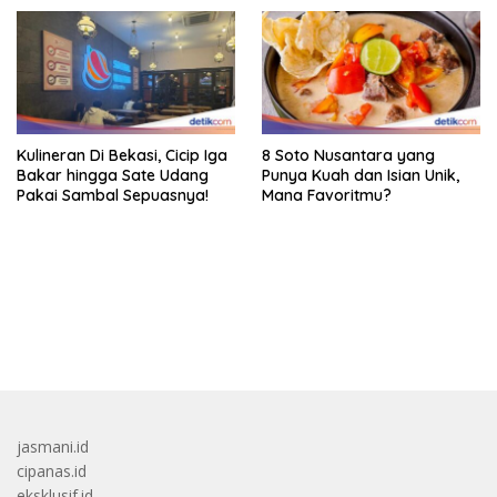
Kulineran Di Bekasi, Cicip Iga
8 Soto Nusantara yang
Bakar hingga Sate Udang
Punya Kuah dan Isian Unik,
Pakai Sambal Sepuasnya!
Mana Favoritmu?
bandar besar starlight princess1000 bagi bonus
jasmani.id
cipanas.id
eksklusif.id