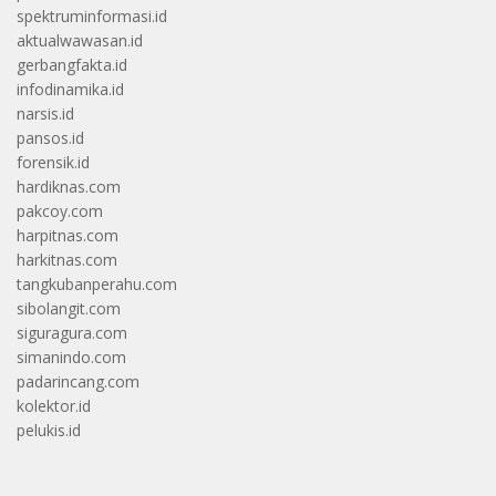
spektruminformasi.id
aktualwawasan.id
gerbangfakta.id
infodinamika.id
narsis.id
pansos.id
forensik.id
hardiknas.com
pakcoy.com
harpitnas.com
harkitnas.com
tangkubanperahu.com
sibolangit.com
siguragura.com
simanindo.com
padarincang.com
kolektor.id
pelukis.id