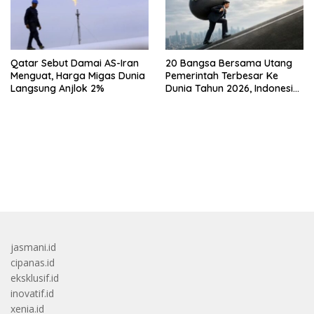
Qatar Sebut Damai AS-Iran
20 Bangsa Bersama Utang
Menguat, Harga Migas Dunia
Pemerintah Terbesar Ke
Langsung Anjlok 2%
Dunia Tahun 2026, Indonesia
Nomor Berapa?
bandar besar starlight princess1000 bagi bonus
jasmani.id
cipanas.id
eksklusif.id
inovatif.id
xenia.id