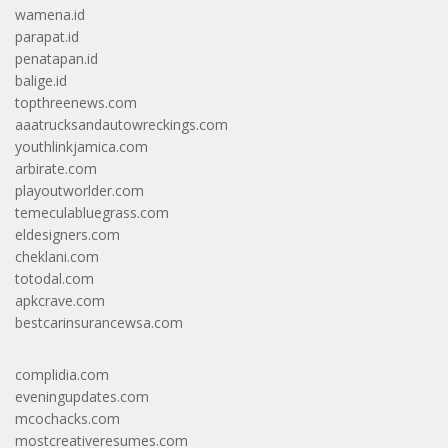
wamena.id
parapat.id
penatapan.id
balige.id
topthreenews.com
aaatrucksandautowreckings.com
youthlinkjamica.com
arbirate.com
playoutworlder.com
temeculabluegrass.com
eldesigners.com
cheklani.com
totodal.com
apkcrave.com
bestcarinsurancewsa.com
complidia.com
eveningupdates.com
mcochacks.com
mostcreativeresumes.com