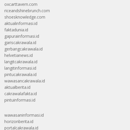
oxcarttavern.com
riceandshinebrunch.com
shoesknowledge.com
aktualinformasi.id
faktadunia.id
gapurainformasi.id
gariscakrawala.id
gerbangcakrawala.id
helvetianews.id
langitcakrawala.id
langitinformasi.id
pintucakrawala.id
wawasancakrawala.id
aktualberita.id
cakrawalafakta.id
pintuinformasi.id
wawasaninformasi.id
horizonberita.id
portalcakrawala.id