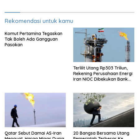
Rekomendasi untuk kamu
Komut Pertamina Tegaskan
Tak Boleh Ada Gangguan
Pasokan
Terlilit Utang Rp303 Triliun,
Rekening Perusahaan Energi
Iran NIOC Dibekukan Bank
Bangsa
Qatar Sebut Damai AS-Iran
20 Bangsa Bersama Utang
Menguat, Harga Migas Dunia
Pemerintah Terbesar Ke