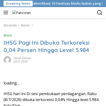
Langsung
i
Breaking News
KKI Identifikasi 10 Fasilitas Medis Nakes yang Didug
ke
konten
Beranda
Bisnis
Bisnis
IHSG Pagi Ini Dibuka Terkoreksi
0,04 Persen Hingga Level 5.984
Zarah Zuhran
Juli 8, 2026
loading…
IHSG hari ini Di sesi pembukaan perdagangan, Rabu
(8/7/2026) dibuka terkoreksi 0,04% Hingga level 5.984.
Foto/Dok