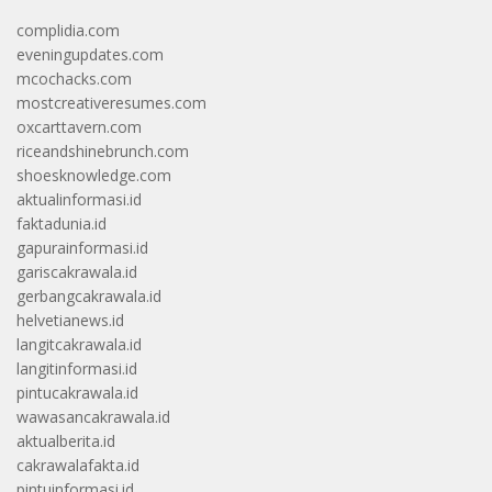
complidia.com
eveningupdates.com
mcochacks.com
mostcreativeresumes.com
oxcarttavern.com
riceandshinebrunch.com
shoesknowledge.com
aktualinformasi.id
faktadunia.id
gapurainformasi.id
gariscakrawala.id
gerbangcakrawala.id
helvetianews.id
langitcakrawala.id
langitinformasi.id
pintucakrawala.id
wawasancakrawala.id
aktualberita.id
cakrawalafakta.id
pintuinformasi.id