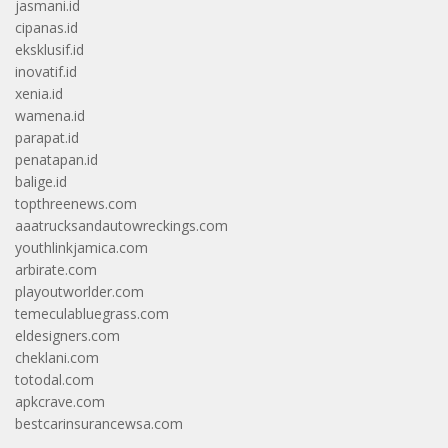
jasmani.id
cipanas.id
eksklusif.id
inovatif.id
xenia.id
wamena.id
parapat.id
penatapan.id
balige.id
topthreenews.com
aaatrucksandautowreckings.com
youthlinkjamica.com
arbirate.com
playoutworlder.com
temeculabluegrass.com
eldesigners.com
cheklani.com
totodal.com
apkcrave.com
bestcarinsurancewsa.com