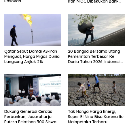
Pasokan
Iran NIOC Dibekukan Bank
Bangsa
Qatar Sebut Damai AS-Iran
20 Bangsa Bersama Utang
Menguat, Harga Migas Dunia
Pemerintah Terbesar Ke
Langsung Anjlok 2%
Dunia Tahun 2026, Indonesia
Nomor Berapa?
Dukung Generasi Cerdas
Tak Hanya Harga Energi,
Perbankan, Jasaraharja
Super El Nino Bisa Karena Itu
Putera Pelatihan 300 Siswa
Malapetaka Terbaru
Ke Makassar