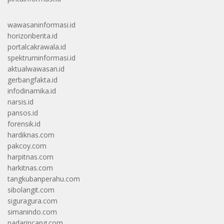
wawasaninformasi.id
horizonberita.id
portalcakrawala.id
spektruminformasi.id
aktualwawasan.id
gerbangfakta.id
infodinamika.id
narsis.id
pansos.id
forensik.id
hardiknas.com
pakcoy.com
harpitnas.com
harkitnas.com
tangkubanperahu.com
sibolangit.com
siguragura.com
simanindo.com
padarincang.com