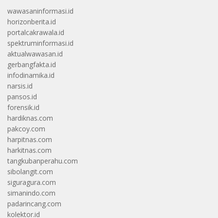
wawasaninformasi.id
horizonberita.id
portalcakrawala.id
spektruminformasi.id
aktualwawasan.id
gerbangfakta.id
infodinamika.id
narsis.id
pansos.id
forensik.id
hardiknas.com
pakcoy.com
harpitnas.com
harkitnas.com
tangkubanperahu.com
sibolangit.com
siguragura.com
simanindo.com
padarincang.com
kolektor.id