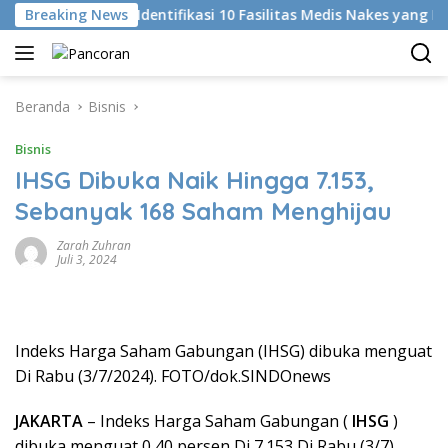
Langsung
Di
Breaking News
KKI Identifikasi 10 Fasilitas Medis Nakes yang Didu
ke
konten
Beranda
Bisnis
Bisnis
IHSG Dibuka Naik Hingga 7.153,
Sebanyak 168 Saham Menghijau
Zarah Zuhran
Juli 3, 2024
Indeks Harga Saham Gabungan (IHSG) dibuka menguat
Di Rabu (3/7/2024). FOTO/dok.SINDOnews
JAKARTA
– Indeks Harga Saham Gabungan (
IHSG
)
dibuka menguat 0,40 persen Di 7.153 Di Rabu (3/7).