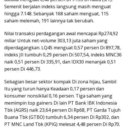
Semenit berjalan indeks langsung masih menguat
hingga 7.148. Sebanyak 168 saham menguat, 115
saham melemah, 191 lainnya tak berubah.
Nilai transaksi perdagangan awal mencapai Rp274,92
miliar Untuk net-volume 303,13 juta saham yang
diperdagangkan. LQ45 menguat 0,57 persen Di 897,78,
indeks JII tumbuh 0,29 persen Di 507,54, indeks MNC36
naik 0,51 persen Di 335,91, dan IDX30 menanjak 0,51
persen Di 446,73.
Sebagian besar sektor kompak Di zona hijau, Sambil
Itu yang turun hanya Keadaan 0,17 persen dan
konsumer nonsiklial 0,16 persen. Tiga saham yang
memimpin top gainers Di lain PT Bank IBK Indonesia
Tbk (AGRS) naik 23,64 persen Di Rp68, PT Garda Tujuh
Buana Tbk (GTBO) tumbuh 6,34 persen Di Rp302, dan
PT MNC Land Tbk (KPIG) melesat 4,48 persen Di Rp70.