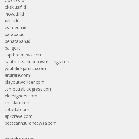
cipanas.id
eksklusif.id
inovatif.id
xenia.id
wamena.id
parapat.id
penatapan.id
balige.id
topthreenews.com
aaatrucksandautowreckings.com
youthlinkjamica.com
arbirate.com
playoutworlder.com
temeculabluegrass.com
eldesigners.com
cheklani.com
totodal.com
apkcrave.com
bestcarinsurancewsa.com