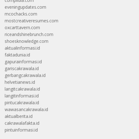
complidia.com
eveningupdates.com
mcochacks.com
mostcreativeresumes.com
oxcarttavern.com
riceandshinebrunch.com
shoesknowledge.com
aktualinformasi.id
faktadunia.id
gapurainformasi.id
gariscakrawala.id
gerbangcakrawala.id
helvetianews.id
langitcakrawala.id
langitinformasi.id
pintucakrawala.id
wawasancakrawala.id
aktualberita.id
cakrawalafakta.id
pintuinformasi.id